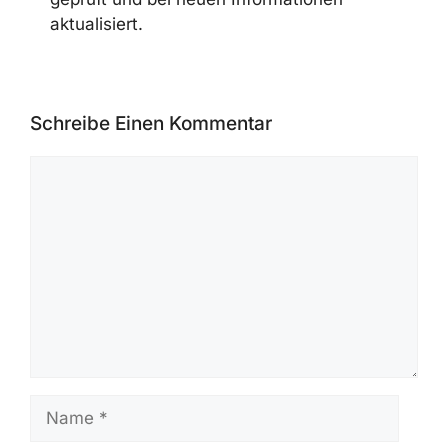
Grundlage von official advisories,
CVE/NVD-Daten, CISA-Meldungen,
Herstellerveröffentlichungen und
öffentlichen Forschungsberichten
erstellt. Artikel werden vor der
Veröffentlichung geprüft und bei neuen
Informationen aktualisiert.
Schreibe Einen Kommentar
Kommentar