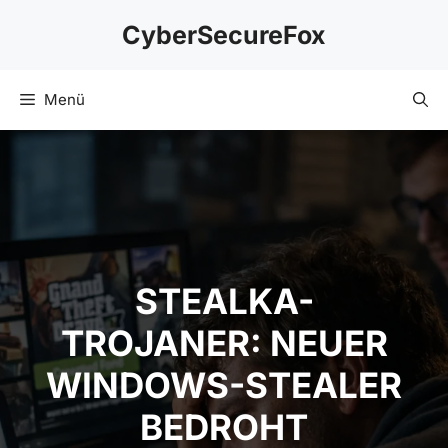
Zum
CyberSecureFox
Inhalt
springen
Menü
STEALKA-TROJANER:
NEUER WINDOWS-
STEALER BEDROHT
PASSWOERTER UND