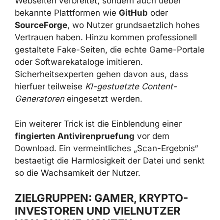
Diese Dateien werden nicht nur ueber dubiose
Webseiten verbreitet, sondern auch ueber
bekannte Plattformen wie
GitHub
oder
SourceForge
, wo Nutzer grundsaetzlich
hohes Vertrauen haben. Hinzu kommen
professionell gestaltete Fake-Seiten, die
echte Game-Portale oder Softwarekataloge
imitieren. Sicherheitsexperten gehen davon
aus, dass hierfuer teilweise
KI-gestuetzte
Content-Generatoren
eingesetzt werden.
Ein weiterer Trick ist die Einblendung einer
fingierten Antivirenpruefung
vor dem
Download. Ein vermeintliches „Scan-Ergebnis“
bestaetigt die Harmlosigkeit der Datei und
senkt so die Wachsamkeit der Nutzer.
ZIELGRUPPEN: GAMER, KRYPTO-