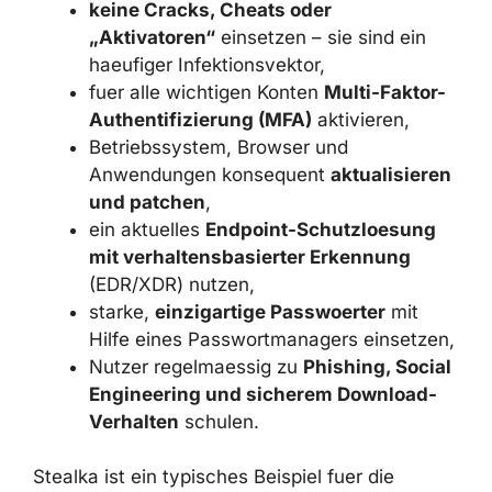
vertrauenswuerdigen App-Stores
beziehen,
keine Cracks, Cheats oder
„Aktivatoren“
einsetzen – sie sind ein
haeufiger Infektionsvektor,
fuer alle wichtigen Konten
Multi-
Faktor-Authentifizierung (MFA)
aktivieren,
Betriebssystem, Browser und
Anwendungen konsequent
aktualisieren und patchen
,
ein aktuelles
Endpoint-Schutzloesung
mit verhaltensbasierter Erkennung
(EDR/XDR) nutzen,
starke,
einzigartige Passwoerter
mit
Hilfe eines Passwortmanagers
einsetzen,
Nutzer regelmaessig zu
Phishing,