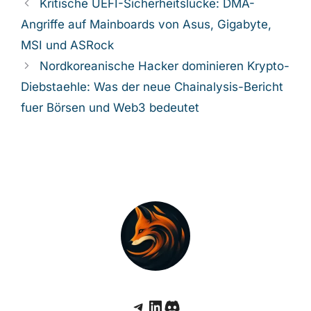
Stealka oder seinem Nachfolger zu werden.
Kategorien
Cybersicherheit Nachrichten
Kritische UEFI-Sicherheitslücke: DMA-
Angriffe auf Mainboards von Asus, Gigabyte,
MSI und ASRock
Nordkoreanische Hacker dominieren
Krypto-Diebstaehle: Was der neue
Chainalysis-Bericht fuer Börsen und Web3
bedeutet