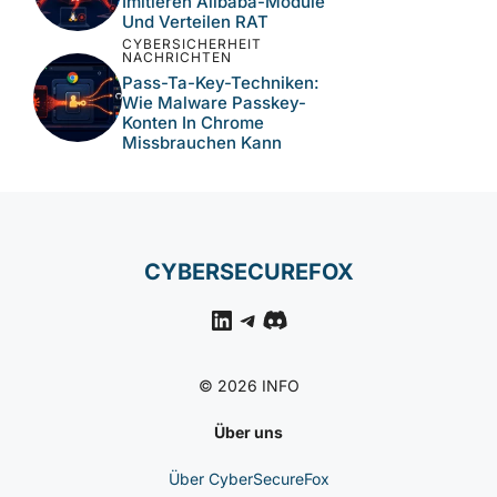
Aktive Ausnutzung Von
CVE-2026-18577 In N-
Able N-Central Über Take
Control
CYBERSICHERHEIT
NACHRICHTEN
18 Bösartige Npm-Pakete
Imitieren Alibaba-Module
Und Verteilen RAT
CYBERSICHERHEIT
NACHRICHTEN
Pass-Ta-Key-Techniken:
Wie Malware Passkey-
Konten In Chrome
Missbrauchen Kann
CYBERSECUREFOX
LinkedIn
Telegram
Discord