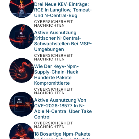
zu reduzieren.
Erfahre, wie deine
Kommentardaten verarbeitet werden.
NEUESTE BEITRÄGE
CYBERSICHERHEIT
NACHRICHTEN
Drei Neue KEV-Einträge:
RCE In Langflow, Tomcat-
Und N-Central-Bug
CYBERSICHERHEIT
NACHRICHTEN
Aktive Ausnutzung
Kritischer N-Central-
Schwachstellen Bei MSP-
Umgebungen
CYBERSICHERHEIT
NACHRICHTEN
Wie Der Keyv-Npm-
Supply-Chain-Hack
Hunderte Pakete
Kompromittierte
CYBERSICHERHEIT
NACHRICHTEN