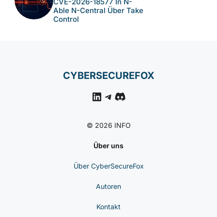
CVE-2026-18577 In N-
Able N-Central Über Take
Control
CYBERSECUREFOX
LinkedIn
Telegram
Discord
© 2026 INFO
Über uns
Über CyberSecureFox
Autoren
Kontakt