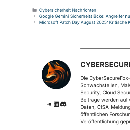
Kategorien
Cybersicherheit Nachrichten
Google Gemini Sicherheitslücke: Angreifer n
Microsoft Patch Day August 2025: Kritisch
CYBERSECURE
Die CyberSecureFox-
Schwachstellen, Mal
Security, Cloud Secur
Beiträge werden auf 
Telegram
LinkedIn
Discord
Daten, CISA-Meldunge
öffentlichen Forschun
Veröffentlichung gepr