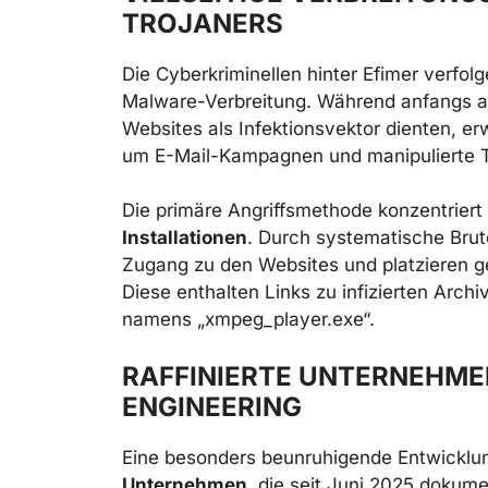
TROJANERS
Die Cyberkriminellen hinter Efimer verfol
Malware-Verbreitung. Während anfangs au
Websites als Infektionsvektor dienten, erw
um E-Mail-Kampagnen und manipulierte T
Die primäre Angriffsmethode konzentriert
Installationen
. Durch systematische Brute
Zugang zu den Websites und platzieren g
Diese enthalten Links zu infizierten Archi
namens „xmpeg_player.exe“.
RAFFINIERTE UNTERNEHME
ENGINEERING
Eine besonders beunruhigende Entwicklun
Unternehmen
, die seit Juni 2025 dokume