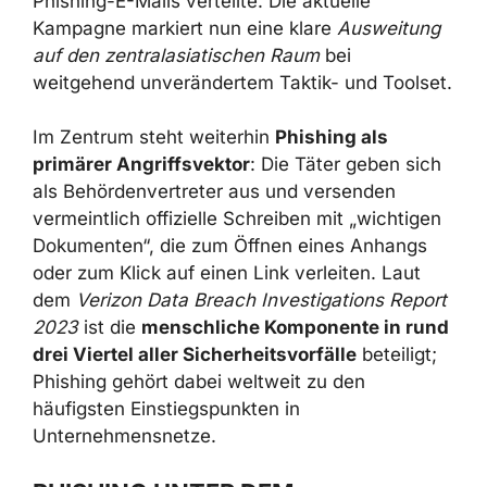
Kasachstan
beobachtet, wo die Gruppe die
Schadsoftware
STRRAT
und
NetSupport
RAT
vor allem über Phishing-E-Mails verteilte. Die
aktuelle Kampagne markiert nun eine klare
Ausweitung auf den zentralasiatischen Raum
bei weitgehend unverändertem Taktik- und
Toolset.
Im Zentrum steht weiterhin
Phishing als
primärer Angriffsvektor
: Die Täter geben
sich als Behördenvertreter aus und versenden
vermeintlich offizielle Schreiben mit
„wichtigen Dokumenten“, die zum Öffnen
eines Anhangs oder zum Klick auf einen Link
verleiten. Laut dem
Verizon Data Breach
Investigations Report 2023
ist die
menschliche Komponente in rund drei
Viertel aller Sicherheitsvorfälle
beteiligt;