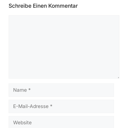
Grundlage von official advisories,
CVE/NVD-Daten, CISA-Meldungen,
Herstellerveröffentlichungen und
öffentlichen Forschungsberichten
erstellt. Artikel werden vor der
Veröffentlichung geprüft und bei neuen
Informationen aktualisiert.
Schreibe Einen Kommentar
Kommentar