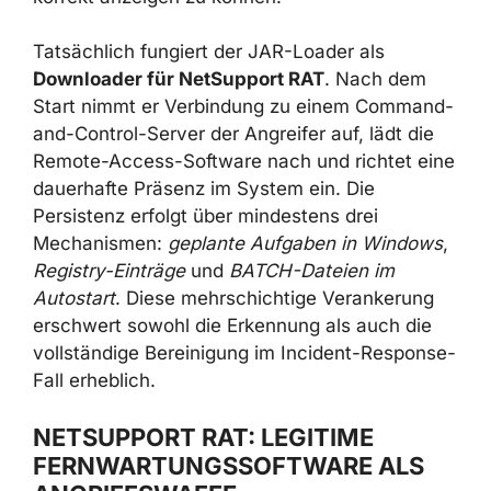
eine Anleitung, eine bestimmte Version der
Java Runtime Environment (JRE)
zu
installieren oder zu aktualisieren – angeblich,
um die Dokumente korrekt anzeigen zu
können.
Tatsächlich fungiert der JAR-Loader als
Downloader für NetSupport RAT
. Nach dem
Start nimmt er Verbindung zu einem
Command-and-Control-Server der Angreifer
auf, lädt die Remote-Access-Software nach
und richtet eine dauerhafte Präsenz im
System ein. Die Persistenz erfolgt über
mindestens drei Mechanismen:
geplante
Aufgaben in Windows
,
Registry-Einträge
und
BATCH-Dateien im Autostart
. Diese
mehrschichtige Verankerung erschwert