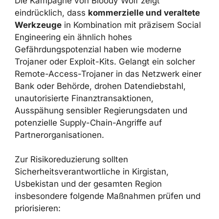
durch internationale Forschungszentren und
Antivirus-Anbieter, die ihre Analysen häufig
von global verteilten, nicht-uzbekischen IP-
Netzen aus durchführen.
RISIKEN FÜR UNTERNEHMEN UND
PRIORISIERTE
SICHERHEITSMASSNAHMEN
Die Kampagne von Bloody Wolf zeigt
eindrücklich, dass
kommerzielle und
veraltete Werkzeuge
in Kombination mit
präzisem Social Engineering ein ähnlich hohes
Gefährdungspotenzial haben wie moderne
Trojaner oder Exploit-Kits. Gelangt ein solcher
Remote-Access-Trojaner in das Netzwerk
einer Bank oder Behörde, drohen
Datendiebstahl, unautorisierte