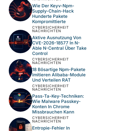
zu reduzieren.
Erfahre, wie deine
Kommentardaten verarbeitet werden.
NEUESTE BEITRÄGE
CYBERSICHERHEIT
NACHRICHTEN
Aktive Ausnutzung
Kritischer N-Central-
Schwachstellen Bei MSP-
Umgebungen
CYBERSICHERHEIT
NACHRICHTEN
Wie Der Keyv-Npm-
Supply-Chain-Hack
Hunderte Pakete
Kompromittierte
CYBERSICHERHEIT
NACHRICHTEN
Aktive Ausnutzung Von
CVE-2026-18577 In N-
Able N-Central Über Take
Control