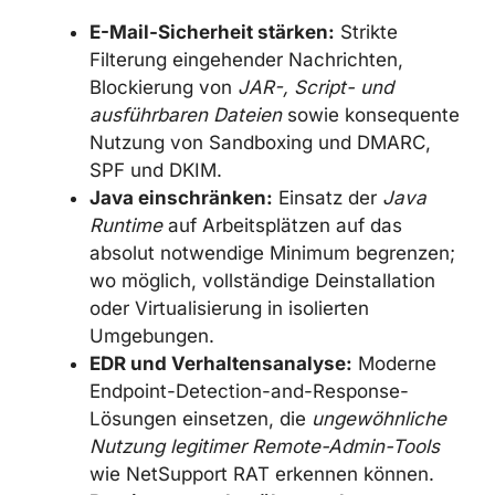
Finanztransaktionen, Ausspähung sensibler
Regierungsdaten und potenzielle Supply-
Chain-Angriffe auf Partnerorganisationen.
Zur Risikoreduzierung sollten
Sicherheitsverantwortliche in Kirgistan,
Usbekistan und der gesamten Region
insbesondere folgende Maßnahmen prüfen
und priorisieren:
E-Mail-Sicherheit stärken:
Strikte
Filterung eingehender Nachrichten,
Blockierung von
JAR-, Script- und
ausführbaren Dateien
sowie
konsequente Nutzung von Sandboxing
und DMARC, SPF und DKIM.
Java einschränken:
Einsatz der
Java
Runtime
auf Arbeitsplätzen auf das