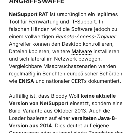
sowohl die Erkennung als auch die
vollständige Bereinigung im Incident-
Response-Fall erheblich.
NETSUPPORT RAT: LEGITIME
FERNWARTUNGSSOFTWARE ALS
ANGRIFFSWAFFE
NetSupport RAT
ist ursprünglich ein legitimes
Tool für Fernwartung und IT-Support. In
falschen Händen wird die Software jedoch zu
einem vollwertigen
Remote-Access-Trojaner
:
Angreifer können den Desktop kontrollieren,
Dateien kopieren, weitere
Malware
installieren
und sich lateral im Netzwerk bewegen.
Vergleichbare Missbrauchsszenarien werden
regelmäßig in Berichten europäischer
Behörden wie
ENISA
und nationaler CERTs