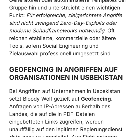
dokumentiert.
Auffällig ist, dass Bloody Wolf
keine aktuelle
Version von NetSupport
einsetzt, sondern
eine Build-Variante aus Oktober 2013. Auch
die Loader basieren auf einer
veralteten
Java‑8-Version aus 2014
. Dies deutet auf
eigene Generatoren oder automatisierte
Templates der Gruppe hin und unterstreicht
einen wichtigen Punkt:
Für erfolgreiche,
zielgerichtete Angriffe sind nicht zwingend
Zero-Day-Exploits oder moderne
Schadframeworks notwendig
. Oft reichen
etablierte, kommerzielle oder ältere Tools,
sofern Social Engineering und Zielauswahl
professionell umgesetzt sind.
GEOFENCING IN ANGRIFFEN AUF