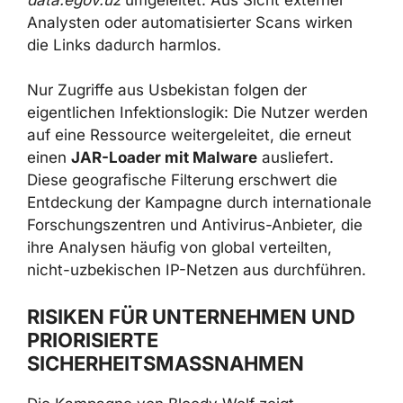
ORGANISATIONEN IN USBEKISTAN
Bei Angriffen auf Unternehmen in Usbekistan
setzt Bloody Wolf gezielt auf
Geofencing
.
Anfragen von IP-Adressen außerhalb des
Landes, die auf die in PDF-Dateien
eingebetteten Links zugreifen, werden
unauffällig auf den legitimen Regierungsdienst
data.egov.uz
umgeleitet. Aus Sicht externer
Analysten oder automatisierter Scans wirken
die Links dadurch harmlos.
Nur Zugriffe aus Usbekistan folgen der
eigentlichen Infektionslogik: Die Nutzer
werden auf eine Ressource weitergeleitet, die
erneut einen
JAR-Loader mit Malware
ausliefert. Diese geografische Filterung
erschwert die Entdeckung der Kampagne
×