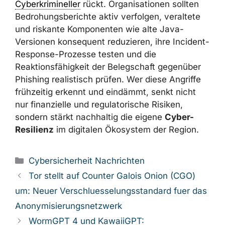
gefälschten Behörden-Schreiben und
Social Engineering, ergänzt durch
simulierte Phishing-Kampagnen,
insbesondere für Fachbereiche mit
enger Interaktion zu Aufsichtsbehörden
und Gerichten.
Die Ausweitung der Aktivitäten von Bloody
Wolf in Zentralasien verdeutlicht, dass die
Region zunehmend ins Visier professioneller
Cyberkrimineller
rückt. Organisationen sollten
Bedrohungsberichte aktiv verfolgen, veraltete
und riskante Komponenten wie alte Java-
Versionen konsequent reduzieren, ihre
Incident-Response-Prozesse testen und die
Reaktionsfähigkeit der Belegschaft gegenüber
Phishing realistisch prüfen. Wer diese Angriffe
frühzeitig erkennt und eindämmt, senkt nicht