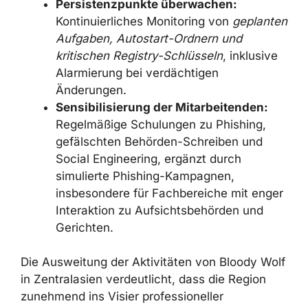
absolut notwendige Minimum
begrenzen; wo möglich, vollständige
Deinstallation oder Virtualisierung in
isolierten Umgebungen.
EDR und Verhaltensanalyse:
Moderne
Endpoint-Detection-and-Response-
Lösungen einsetzen, die
ungewöhnliche Nutzung legitimer
Remote-Admin-Tools
wie NetSupport
RAT erkennen können.
Persistenzpunkte überwachen:
Kontinuierliches Monitoring von
geplanten Aufgaben, Autostart-Ordnern
und kritischen Registry-Schlüsseln
,
inklusive Alarmierung bei verdächtigen
Änderungen.
Sensibilisierung der Mitarbeitenden:
Regelmäßige Schulungen zu Phishing,