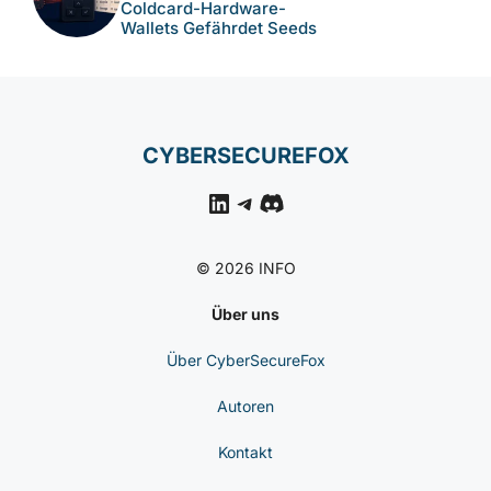
CYBERSICHERHEIT
NACHRICHTEN
18 Bösartige Npm-Pakete
Imitieren Alibaba-Module
Und Verteilen RAT
CYBERSICHERHEIT
NACHRICHTEN
Pass-Ta-Key-Techniken:
Wie Malware Passkey-
Konten In Chrome
Missbrauchen Kann
CYBERSICHERHEIT
NACHRICHTEN
Entropie-Fehler In
Coldcard-Hardware-
Wallets Gefährdet Seeds
CYBERSECUREFOX
LinkedIn
Telegram
Discord