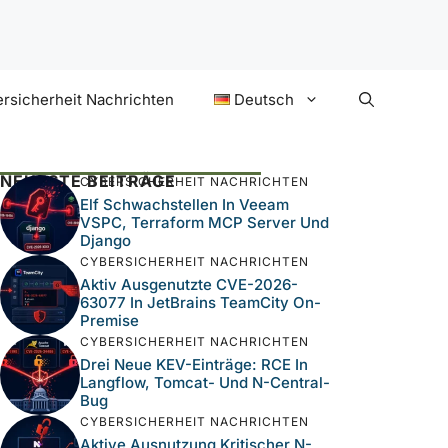
rsicherheit Nachrichten
Deutsch
NEUESTE BEITRÄGE
CYBERSICHERHEIT NACHRICHTEN
Elf Schwachstellen In Veeam
VSPC, Terraform MCP Server Und
Django
CYBERSICHERHEIT NACHRICHTEN
Aktiv Ausgenutzte CVE-2026-
63077 In JetBrains TeamCity On-
Premise
CYBERSICHERHEIT NACHRICHTEN
Drei Neue KEV-Einträge: RCE In
Langflow, Tomcat- Und N-Central-
Bug
CYBERSICHERHEIT NACHRICHTEN
Aktive Ausnutzung Kritischer N-