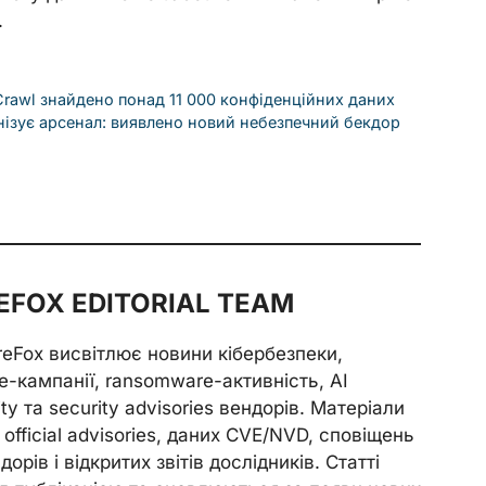
.
rawl знайдено понад 11 000 конфіденційних даних
нізує арсенал: виявлено новий небезпечний бекдор
FOX EDITORIAL TEAM
reFox висвітлює новини кібербезпеки,
e-кампанії, ransomware-активність, AI
ity та security advisories вендорів. Матеріали
official advisories, даних CVE/NVD, сповіщень
орів і відкритих звітів дослідників. Статті