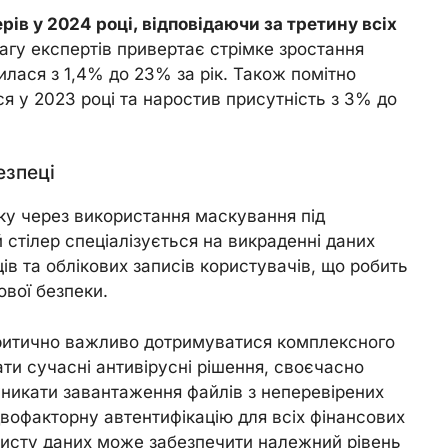
рів у 2024 році, відповідаючи за третину всіх
агу експертів привертає стрімке зростання
шилася з 1,4% до 23% за рік. Також помітно
вся у 2023 році та наростив присутність з 3% до
езпеці
ку через використання маскування під
 стілер спеціалізується на викраденні даних
ів та облікових записів користувачів, що робить
вої безпеки.
 критично важливо дотримуватися комплексного
ати сучасні антивірусні рішення, своєчасно
никати завантаження файлів з неперевірених
вофакторну автентифікацію для всіх фінансових
ахисту даних може забезпечити належний рівень