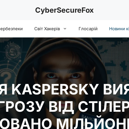
CyberSecureFox
бербезпеки
Світ Хакерів
Глосарій
Новини к
 KASPERSKY ВИ
РОЗУ ВІД СТІЛЕР
ОВАНО МІЛЬЙОН