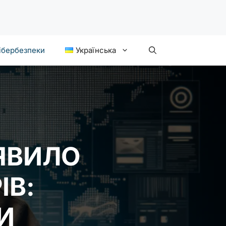
ібербезпеки
Українська
ЯВИЛО
ІВ:
И