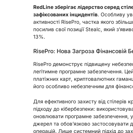
RedLine зберігає лідерство серед стіле
зафіксованих інцидентів
. Особливу ув
активності RisePro, частка якого збіль
посилив свої позиції Stealc, який з’яви
13%.
RisePro: Нова Загроза Фінансовій Б
RisePro демонструє підвищену небезпе
легітимне програмне забезпечення. Цей
платіжних карт, криптовалютних гаманц
його особливо небезпечним для фінансо
Для ефективного захисту від стілерів
підходу до кібербезпеки: використовув
оновлювати програмне забезпечення, у
джерел та обов’язково застосовувати д
операцій. Лише системний підхід до з