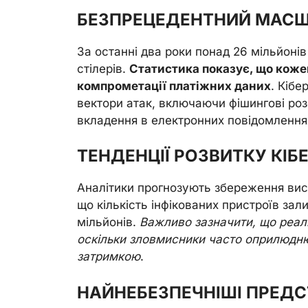
БЕЗПРЕЦЕДЕНТНИЙ МАСШТ
За останні два роки понад 26 мільйоні
стілерів.
Статистика показує, що коже
компрометації платіжних даних
. Кібе
вектори атак, включаючи фішингові роз
вкладення в електронних повідомлення
ТЕНДЕНЦІЇ РОЗВИТКУ КІБ
Аналітики прогнозують збереження висок
що кількість інфікованих пристроїв зал
мільйонів.
Важливо зазначити, що реал
оскільки зловмисники часто оприлюднюю
затримкою
.
НАЙНЕБЕЗПЕЧНІШІ ПРЕДС