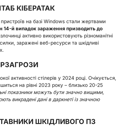
АБ КІБЕРАТАК
в пристроїв на базі Windows стали жертвами
н 14-й випадок зараження призводить до
рзлочинці активно використовують різноманітні
силки, заражені веб-ресурси та шкідливі
х.
ЕРЗАГРОЗИ
ої активності стілерів у 2024 році. Очікується,
ишиться на рівні 2023 року – близько 20-25
ьні показники можуть бути значно вищими,
ть викрадені дані в даркнеті із значною
ТАВНИКИ ШКІДЛИВОГО ПЗ