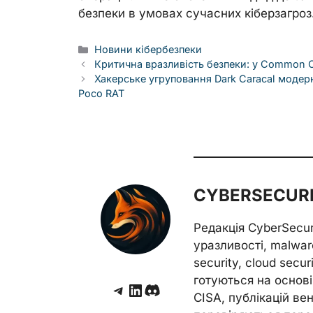
безпеки в умовах сучасних кіберзагроз
Categories
Новини кібербезпеки
Критична вразливість безпеки: у Common C
Хакерське угруповання Dark Caracal модер
Poco RAT
CYBERSECURE
Редакція CyberSecu
уразливості, malwar
security, cloud secur
готуються на основі 
Telegram
LinkedIn
Discord
CISA, публікацій венд