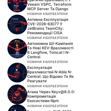
Veeam VSPC, Terraform
MCP Server Та Django
НОВИНИ КІБЕРБЕЗПЕКИ
Активна Експлуатація
CVE-2026-63077 У
JetBrains TeamCity:
Рекомендації CISA
НОВИНИ КІБЕРБЕЗПЕКИ
Автономна ШІ-Кампанія
Та Нові KEV-Вразливості
В Langflow, Tomcat І N-
Central
НОВИНИ КІБЕРБЕЗПЕКИ
Експлуатація
Вразливостей N-Able N-
Central: Що Відомо Та Як
Реагувати
НОВИНИ КІБЕРБЕЗПЕКИ
Атака Через
Keyv@6.0.0
:
Компрометація
Екосистеми Npm
НОВИНИ КІБЕРБЕЗПЕКИ