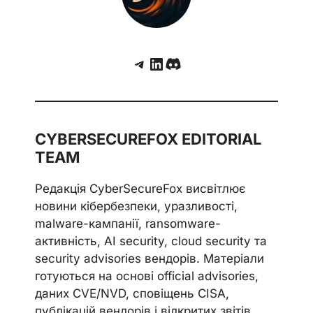
Telegram
LinkedIn
Discord
CYBERSECUREFOX EDITORIAL
TEAM
Редакція CyberSecureFox висвітлює
новини кібербезпеки, уразливості,
malware-кампанії, ransomware-
активність, AI security, cloud security та
security advisories вендорів. Матеріали
готуються на основі official advisories,
даних CVE/NVD, сповіщень CISA,
публікацій вендорів і відкритих звітів