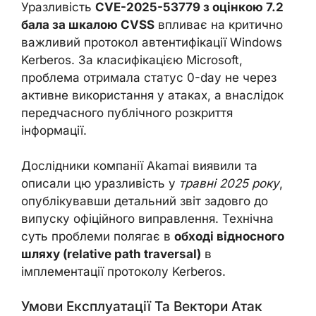
Уразливість
CVE-2025-53779 з оцінкою 7.2
бала за шкалою CVSS
впливає на критично
важливий протокол автентифікації Windows
Kerberos. За класифікацією Microsoft,
проблема отримала статус 0-day не через
активне використання у атаках, а внаслідок
передчасного публічного розкриття
інформації.
Дослідники компанії Akamai виявили та
описали цю уразливість у
травні 2025 року
,
опублікувавши детальний звіт задовго до
випуску офіційного виправлення. Технічна
суть проблеми полягає в
обході відносного
шляху (relative path traversal)
в
імплементації протоколу Kerberos.
Умови Експлуатації Та Вектори Атак