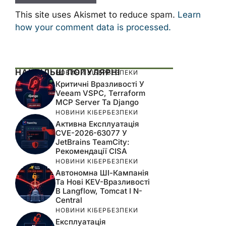
This site uses Akismet to reduce spam.
Learn
how your comment data is processed.
НАЙБІЛЬШ ПОПУЛЯРНІ
НОВИНИ КІБЕРБЕЗПЕКИ
Критичні Вразливості У
Veeam VSPC, Terraform
MCP Server Та Django
НОВИНИ КІБЕРБЕЗПЕКИ
Активна Експлуатація
CVE-2026-63077 У
JetBrains TeamCity:
Рекомендації CISA
НОВИНИ КІБЕРБЕЗПЕКИ
Автономна ШІ-Кампанія
Та Нові KEV-Вразливості
В Langflow, Tomcat І N-
Central
НОВИНИ КІБЕРБЕЗПЕКИ
Експлуатація