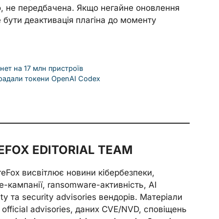
ло, не передбачена. Якщо негайне оновлення
бути деактивація плагіна до моменту
ет на 17 млн пристроїв
крадали токени OpenAI Codex
FOX EDITORIAL TEAM
reFox висвітлює новини кібербезпеки,
e-кампанії, ransomware-активність, AI
ity та security advisories вендорів. Матеріали
official advisories, даних CVE/NVD, сповіщень