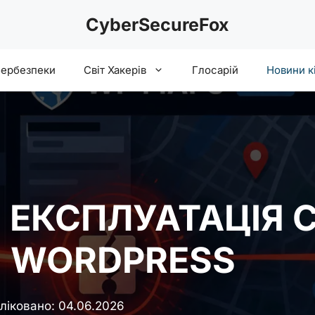
CyberSecureFox
бербезпеки
Світ Хакерів
Глосарій
Новини к
 ЕКСПЛУАТАЦІЯ 
Я WORDPRESS
ліковано:
04.06.2026