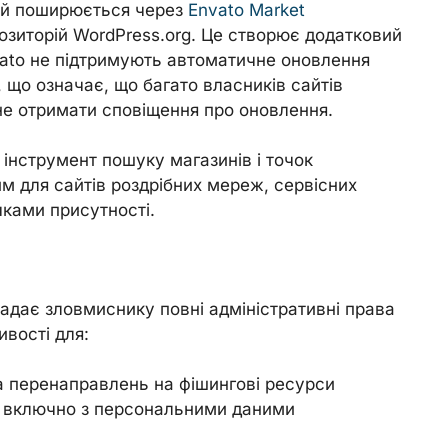
кий поширюється через
Envato Market
позиторій WordPress.org. Це створює додатковий
nvato не підтримують автоматичне оновлення
 що означає, що багато власників сайтів
 не отримати сповіщення про оновлення.
інструмент пошуку магазинів і точок
м для сайтів роздрібних мереж, сервісних
чками присутності.
адає зловмиснику повні адміністративні права
ивості для:
а перенаправлень на фішингові ресурси
s, включно з персональними даними