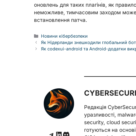
оновлень для таких плагінів, як прави
неможливе, тимчасовим заходом може 
встановлення патча.
Categories
Новини кібербезпеки
Як Нідерланди знешкодили глобальний ботн
Як codexui-android та Android-додатки ви
CYBERSECURE
Редакція CyberSecu
уразливості, malwar
security, cloud secur
готуються на основі 
Telegram
LinkedIn
Discord