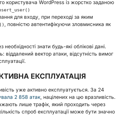
го користувача WordPress із жорстко заданою
nsert_user()
ання для входу, при переході за яким
, повністю автентифікуючи зловмисника як
()
з необхідності знати будь-які облікові дані.
: віддалений вектор атаки, відсутність вимог
сплуатації.
КТИВНА ЕКСПЛУАТАЦІЯ
ивість уже активно експлуатується. За 24
увала 2 858 атак
, націлених на цю вразливість.
ажають лише трафік, який проходить через
ількість спроб експлуатації може бути значно