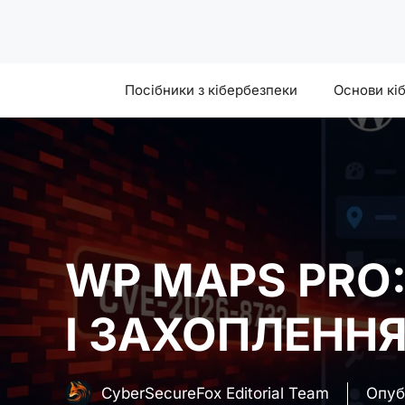
Skip
to
content
Посібники з кібербезпеки
Основи кі
WP MAPS PRO:
І ЗАХОПЛЕНН
CyberSecureFox Editorial Team
Опуб