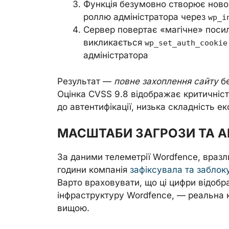
Функція безумовно створює ново
роллю адміністратора через
wp_i
Сервер повертає «магічне» посил
викликається
wp_set_auth_cookie
адміністратора
Результат —
повне захоплення сайту
бе
Оцінка CVSS 9.8 відображає критичність
до автентифікації, низька складність ек
МАСШТАБИ ЗАГРОЗИ ТА А
За даними телеметрії Wordfence, вразл
години компанія
зафіксувала та заблок
Варто враховувати, що ці цифри відобр
інфраструктуру Wordfence, — реальна к
вищою.