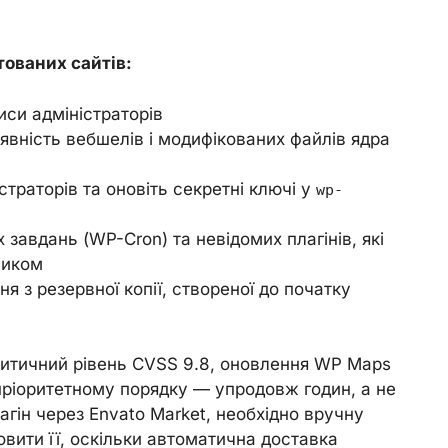
ованих сайтів:
писи адміністраторів
явність вебшелів і модифікованих файлів ядра
істраторів та оновіть секретні ключі у
wp-
 завдань (WP-Cron) та невідомих плагінів, які
ником
я з резервної копії, створеної до початку
критичний рівень CVSS 9.8, оновлення WP Maps
в пріоритетному порядку — упродовж годин, а не
лагін через Envato Market, необхідно вручну
вити її, оскільки автоматична доставка