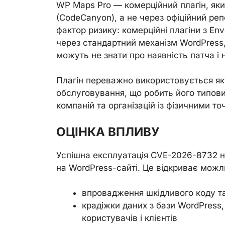
WP Maps Pro — комерційний плагін, я
(CodeCanyon), а не через офіційний ре
фактор ризику: комерційні плагіни з E
через стандартний механізм WordPress,
можуть не знати про наявність патча і
Плагін переважно використовується як 
обслуговування, що робить його типови
компаній та організацій із фізичними то
ОЦІНКА ВПЛИВУ
Успішна експлуатація CVE-2026-8732 н
на WordPress-сайті. Це відкриває можл
впровадження шкідливого коду т
крадіжки даних з бази WordPres
користувачів і клієнтів