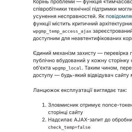
Корінь проблеми — функція «тимчасово
співробітники технічної підтримки могл
усунення несправностей. Як
повідомля
функції містить критичний архітектурн
зареєстрований
wpgmp_temp_access_ajax
доступним для неавтентифікованих кор
Єдиний механізм захисту — перевірка
публічно вбудований у кожну сторінку
об’єкта
. Таким чином, пер
wpgmp_local
доступу — будь-який відвідувач сайту 
Ланцюжок експлуатації виглядає так:
Зловмисник отримує nonce-токен 
сторінці сайту
Надсилає AJAX-запит до обробн
check_temp=false