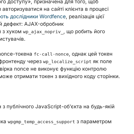
го доступу», призначена для того, щоб
и авторизуватися на сайті клієнта в процесі
ють дослідники Wordfence
, реалізація цієї
ий дефект: AJAX-обробник
 з хуком
, що робить його
wp_ajax_nopriv_
истувачів.
 nonce-токена
, однак цей токен
fc-call-nonce
 фронтенду через
як поле
wp_localize_script
евірка nonce не виконує функцію контролю
може отримати токен з вихідного коду сторінки.
з публічного JavaScript-об’єкта на будь-якій
ика
з параметром
wpgmp_temp_access_support