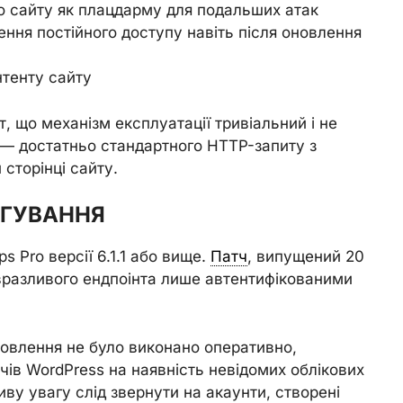
 сайту як плацдарму для подальших атак
ння постійного доступу навіть після оновлення
нтенту сайту
, що механізм експлуатації тривіальний і не
 — достатньо стандартного HTTP-запиту з
сторінці сайту.
АГУВАННЯ
 Pro версії 6.1.1 або вище.
Патч
, випущений 20
вразливого ендпоінта лише автентифікованими
овлення не було виконано оперативно,
чів WordPress на наявність невідомих облікових
иву увагу слід звернути на акаунти, створені