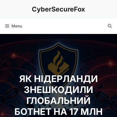
Skip
CyberSecureFox
to
content
Menu
ЯК НІДЕРЛАНДИ
ЗНЕШКОДИЛИ
ГЛОБАЛЬНИЙ
БОТНЕТ НА 17 МЛН