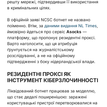
решту мережі, підтвердивши її використання
в кримінальних цілях.
В офіційній заяві NCSC ботнет не названо
поіменно. Втім, за
даними видання NL Times
,
ймовірно йдеться про сервіс
Asocks
—
платформу, що пропонує резидентні проксі.
Варто наголосити, що ця атрибуція
ґрунтується на журналістському
розслідуванні, а не на офіційному
підтвердженні з боку нідерландської влади.
РЕЗИДЕНТНІ ПРОКСІ ЯК
ІНСТРУМЕНТ КІБЕРЗЛОЧИННОСТІ
Ліквідований ботнет працював за моделлю,
що стає дедалі поширенішою: заражені
користувацькі пристрої перетворювалися на