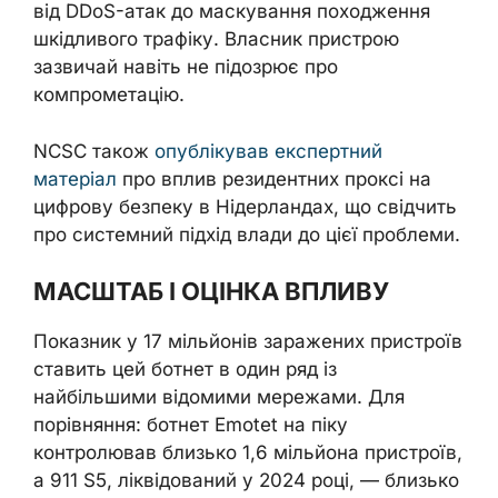
від DDoS-атак до маскування походження
шкідливого трафіку. Власник пристрою
зазвичай навіть не підозрює про
компрометацію.
NCSC також
опублікував експертний
матеріал
про вплив резидентних проксі на
цифрову безпеку в Нідерландах, що свідчить
про системний підхід влади до цієї проблеми.
МАСШТАБ І ОЦІНКА ВПЛИВУ
Показник у 17 мільйонів заражених пристроїв
ставить цей ботнет в один ряд із
найбільшими відомими мережами. Для
порівняння: ботнет Emotet на піку
контролював близько 1,6 мільйона пристроїв,
а 911 S5, ліквідований у 2024 році, — близько