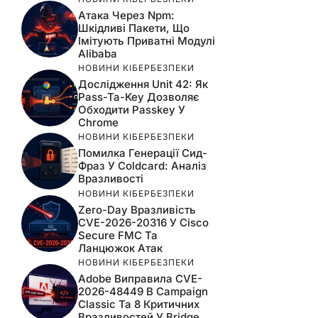
Атака Через Npm:
Шкідливі Пакети, Що
Імітують Приватні Модулі
Alibaba
НОВИНИ КІБЕРБЕЗПЕКИ
Дослідження Unit 42: Як
Pass-Ta-Key Дозволяє
Обходити Passkey У
Chrome
НОВИНИ КІБЕРБЕЗПЕКИ
Помилка Генерації Сид-
Фраз У Coldcard: Аналіз
Вразливості
НОВИНИ КІБЕРБЕЗПЕКИ
Zero-Day Вразливість
CVE-2026-20316 У Cisco
Secure FMC Та
Ланцюжок Атак
НОВИНИ КІБЕРБЕЗПЕКИ
Adobe Виправила CVE-
2026-48449 В Campaign
Classic Та 8 Критичних
Вразливостей У Bridge