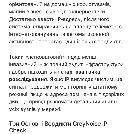
орієнтований на домашніх користувачів,
малий бізнес і фахівців з кібербезпеки.
Достатньо ввести IP‑адресу, після чого
система, спираючись на власну телеметрію
інтернет‑сканувань та автоматизованої
активності, повертає один із трьох вердиктів.
Такий «легковаговий» підхід менш
інвазивний, ніж повний аудит інфраструктури,
і добре підходить як
стартова точка
розслідування
. Якщо IP виглядає чистим, це
сигнал продовжити моніторинг у штатному
режимі; якщо ж адреса помічена в підозрілих
діях, це привід розпочати детальний аналіз
усіх вузлів у мережі.
Три Основні Вердикти GreyNoise IP
Check