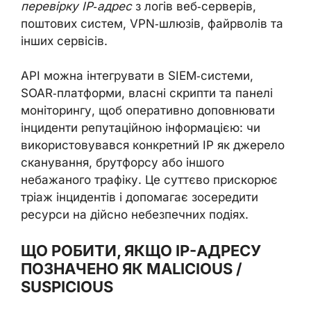
перевірку IP‑адрес
з логів веб‑серверів,
поштових систем, VPN‑шлюзів, файрволів та
інших сервісів.
API можна інтегрувати в SIEM‑системи,
SOAR‑платформи, власні скрипти та панелі
моніторингу, щоб оперативно доповнювати
інциденти репутаційною інформацією: чи
використовувався конкретний IP як джерело
сканування, брутфорсу або іншого
небажаного трафіку. Це суттєво прискорює
тріаж інцидентів і допомагає зосередити
ресурси на дійсно небезпечних подіях.
ЩО РОБИТИ, ЯКЩО IP-АДРЕСУ
ПОЗНАЧЕНО ЯК MALICIOUS /
SUSPICIOUS