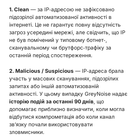
1. Clean
— за IP‑адресою не зафіксовано
підозрілої автоматизованої активності в
інтернеті. Це не гарантує повну відсутність
загроз усередині мережі, але свідчить, що IP
не був помічений у типовому ботнет‑,
сканувальному чи брутфорс‑трафіку за
останній період спостереження.
2. Malicious / Suspicious
— IP‑адреса брала
участь у масових скануваннях, підозрілих
запитах або іншій автоматизованій
активності. У цьому випадку GreyNoise надає
історію подій за останні 90 днів
, що
допомагає приблизно визначити, коли могла
відбутися компрометація або коли канал
зв’язку почали використовувати
зловмисники.