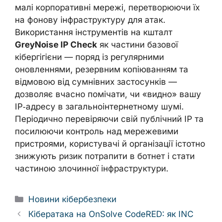
малі корпоративні мережі, перетворюючи їх
на фонову інфраструктуру для атак.
Використання інструментів на кшталт
GreyNoise IP Check
як частини базової
кібергігієни — поряд із регулярними
оновленнями, резервним копіюванням та
відмовою від сумнівних застосунків —
дозволяє вчасно помічати, чи «видно» вашу
IP‑адресу в загальноінтернетному шумі.
Періодично перевіряючи свій публічний IP та
посилюючи контроль над мережевими
пристроями, користувачі й організації істотно
знижують ризик потрапити в ботнет і стати
частиною злочинної інфраструктури.
Categories
Новини кібербезпеки
Кібератака на OnSolve CodeRED: як INC