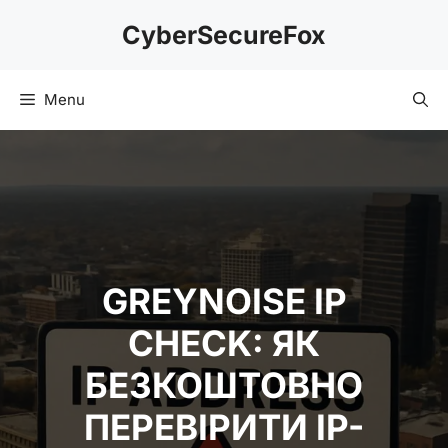
Skip
CyberSecureFox
to
content
Menu
GREYNOISE IP
CHECK: ЯК
БЕЗКОШТОВНО
ПЕРЕВІРИТИ IP-