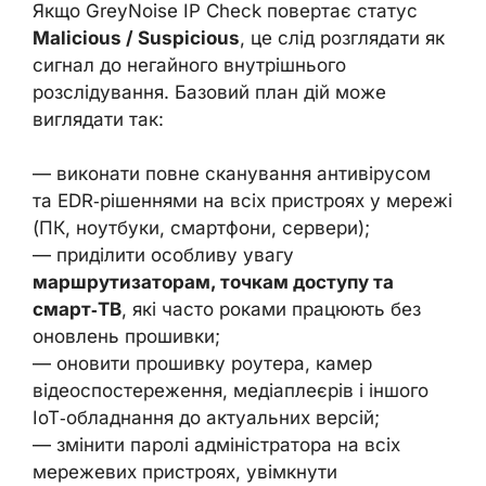
Якщо GreyNoise IP Check повертає статус
Malicious / Suspicious
, це слід розглядати як
сигнал до негайного внутрішнього
розслідування. Базовий план дій може
виглядати так:
— виконати повне сканування антивірусом
та EDR‑рішеннями на всіх пристроях у мережі
(ПК, ноутбуки, смартфони, сервери);
— приділити особливу увагу
маршрутизаторам, точкам доступу та
смарт‑ТВ
, які часто роками працюють без
оновлень прошивки;
— оновити прошивку роутера, камер
відеоспостереження, медіаплеєрів і іншого
IoT‑обладнання до актуальних версій;
— змінити паролі адміністратора на всіх
мережевих пристроях, увімкнути