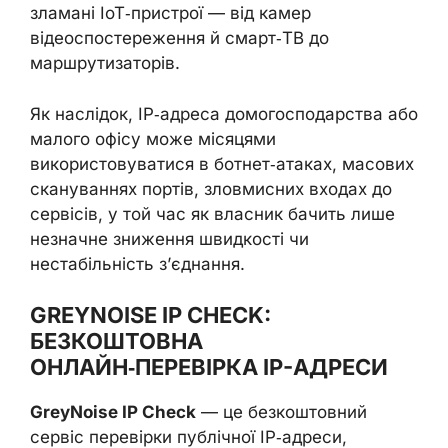
зламані IoT‑пристрої — від камер
відеоспостереження й смарт‑ТВ до
маршрутизаторів.
Як наслідок, IP‑адреса домогосподарства або
малого офісу може місяцями
використовуватися в ботнет‑атаках, масових
скануваннях портів, зловмисних входах до
сервісів, у той час як власник бачить лише
незначне зниження швидкості чи
нестабільність з’єднання.
GREYNOISE IP CHECK:
БЕЗКОШТОВНА
ОНЛАЙН‑ПЕРЕВІРКА IP-АДРЕСИ
GreyNoise IP Check
— це безкоштовний
сервіс перевірки публічної IP‑адреси,