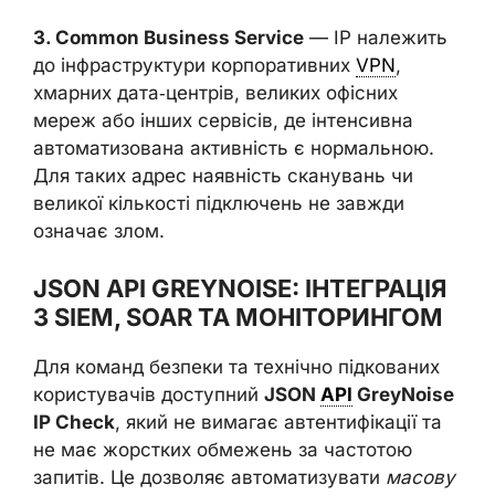
3. Common Business Service
— IP належить
до інфраструктури корпоративних
VPN
,
хмарних дата‑центрів, великих офісних
мереж або інших сервісів, де інтенсивна
автоматизована активність є нормальною.
Для таких адрес наявність сканувань чи
великої кількості підключень не завжди
означає злом.
JSON API GREYNOISE: ІНТЕГРАЦІЯ
З SIEM, SOAR ТА МОНІТОРИНГОМ
Для команд безпеки та технічно підкованих
користувачів доступний
JSON
API
GreyNoise
IP Check
, який не вимагає автентифікації та
не має жорстких обмежень за частотою
запитів. Це дозволяє автоматизувати
масову