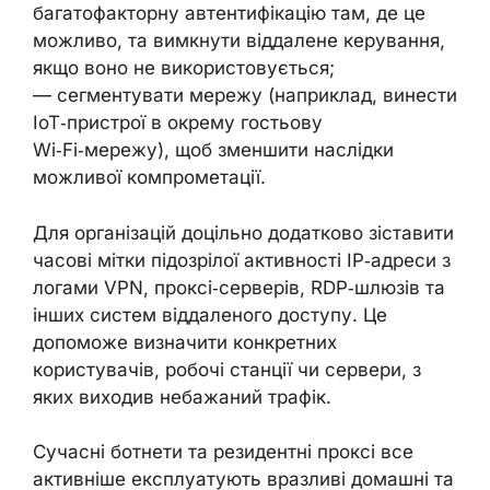
багатофакторну автентифікацію там, де це
можливо, та вимкнути віддалене керування,
якщо воно не використовується;
— сегментувати мережу (наприклад, винести
IoT‑пристрої в окрему гостьову
Wi‑Fi‑мережу), щоб зменшити наслідки
можливої компрометації.
Для організацій доцільно додатково зіставити
часові мітки підозрілої активності IP‑адреси з
логами VPN, проксі‑серверів, RDP‑шлюзів та
інших систем віддаленого доступу. Це
допоможе визначити конкретних
користувачів, робочі станції чи сервери, з
яких виходив небажаний трафік.
Сучасні ботнети та резидентні проксі все
активніше експлуатують вразливі домашні та