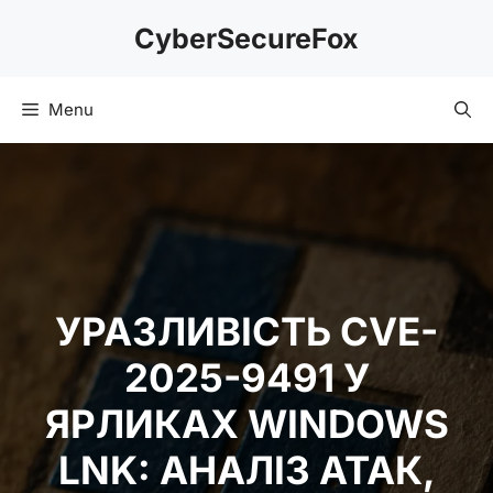
Skip
CyberSecureFox
to
content
Menu
УРАЗЛИВІСТЬ CVE-
2025-9491 У
ЯРЛИКАХ WINDOWS
LNK: АНАЛІЗ АТАК,