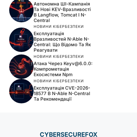
Автономна ШІ-Кампанія
Та Нові KEV-Вразливості
В Langflow, Tomcat І N-
Central
НОВИНИ КІБЕРБЕЗПЕКИ
Експлуатація
Вразливостей N-Able N-
Central: Що Відомо Та Як
Реагувати
НОВИНИ КІБЕРБЕЗПЕКИ
Атака Через
Keyv@6.0.0
:
Компрометація
Екосистеми Npm
НОВИНИ КІБЕРБЕЗПЕКИ
Експлуатація CVE-2026-
18577 В N-Able N-Central
Та Рекомендації
CYBERSECUREFOX