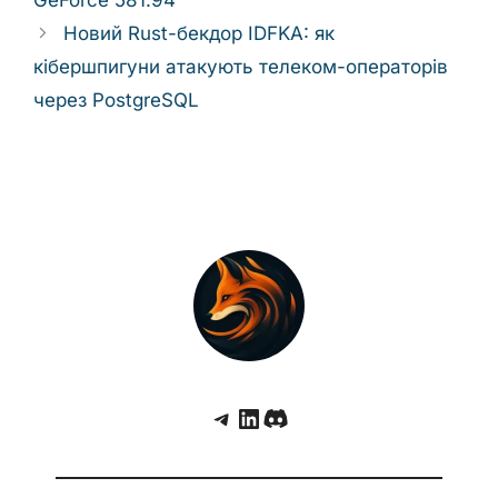
Новий Rust-бекдор IDFKA: як
кібершпигуни атакують телеком-операторів
через PostgreSQL
Telegram
LinkedIn
Discord