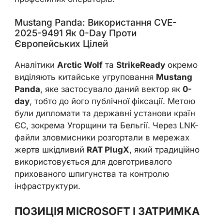
Mustang Panda: Використання CVE-
2025-9491 Як 0-Day Проти
Європейських Цілей
Аналітики
Arctic Wolf
та
StrikeReady
окремо
виділяють китайське угруповання
Mustang
Panda
, яке застосувало даний вектор як
0-
day
, тобто до його публічної фіксації. Метою
були дипломати та державні установи країн
ЄС, зокрема Угорщини та Бельгії. Через LNK-
файли зловмисники розгортали в мережах
жертв шкідливий
RAT PlugX
, який традиційно
використовується для довготривалого
прихованого шпигунства та контролю
інфраструктури.
ПОЗИЦІЯ MICROSOFT І ЗАТРИМКА