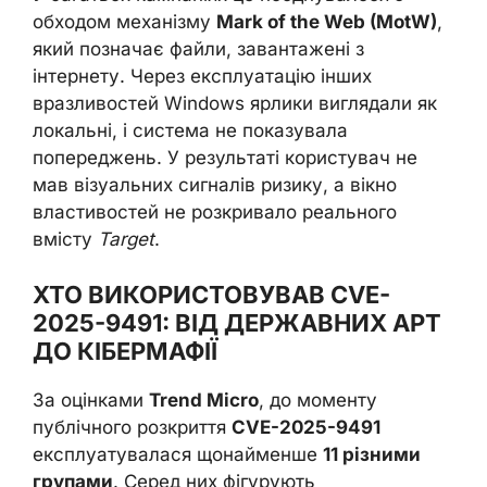
обходом механізму
Mark of the Web (MotW)
,
який позначає файли, завантажені з
інтернету. Через експлуатацію інших
вразливостей Windows ярлики виглядали як
локальні, і система не показувала
попереджень. У результаті користувач не
мав візуальних сигналів ризику, а вікно
властивостей не розкривало реального
вмісту
Target
.
ХТО ВИКОРИСТОВУВАВ CVE-
2025-9491: ВІД ДЕРЖАВНИХ APT
ДО КІБЕРМАФІЇ
За оцінками
Trend Micro
, до моменту
публічного розкриття
CVE-2025-9491
експлуатувалася щонайменше
11 різними
групами
. Серед них фігурують