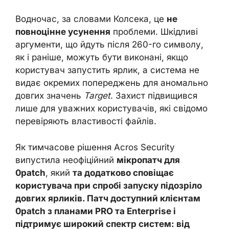
Водночас, за словами Колсека, це
не
повноцінне усунення
проблеми. Шкідливі
аргументи, що йдуть після 260-го символу,
як і раніше, можуть бути виконані, якщо
користувач запустить ярлик, а система не
видає окремих попереджень для аномально
довгих значень
Target
. Захист підвищився
лише для уважних користувачів, які свідомо
перевіряють властивості файлів.
Як тимчасове рішення Acros Security
випустила неофіційний
мікропатч для
0patch
, який
та додатково сповіщає
користувача при спробі запуску підозріло
довгих ярликів. Патч доступний клієнтам
0patch з планами PRO та Enterprise і
підтримує широкий спектр систем: від