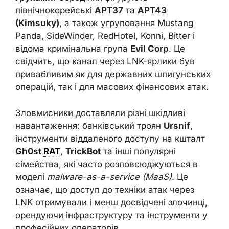
північнокорейські
APT37
та
APT43
(Kimsuky)
, а також угруповання Mustang
Panda, SideWinder, RedHotel, Konni, Bitter і
відома кримінальна група
Evil Corp
. Це
свідчить, що канал через LNK-ярлики був
привабливим як для державних шпигунських
операцій, так і для масових фінансових атак.
Зловмисники доставляли різні шкідливі
навантаження: банківський троян
Ursnif
,
інструменти віддаленого доступу на кшталт
Gh0st
RAT
,
TrickBot
та інші популярні
сімейства, які часто розповсюджуються в
моделі
malware-as-a-service (MaaS)
. Це
означає, що доступ до техніки атак через
LNK отримували і менш досвідчені злочинці,
орендуючи інфраструктуру та інструменти у
професійних операторів.