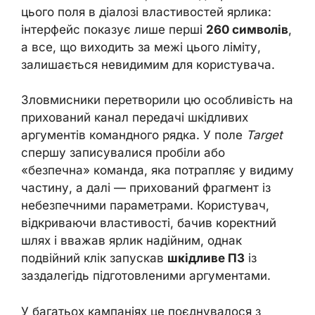
цього поля в діалозі властивостей ярлика:
інтерфейс показує лише перші
260 символів
,
а все, що виходить за межі цього ліміту,
залишається невидимим для користувача.
Зловмисники перетворили цю особливість на
прихований канал передачі шкідливих
аргументів командного рядка. У поле
Target
спершу записувалися пробіли або
«безпечна» команда, яка потрапляє у видиму
частину, а далі — прихований фрагмент із
небезпечними параметрами. Користувач,
відкриваючи властивості, бачив коректний
шлях і вважав ярлик надійним, однак
подвійний клік запускав
шкідливе ПЗ
із
заздалегідь підготовленими аргументами.
У багатьох кампаніях це поєднувалося з