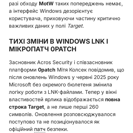
разі обходу
MotW
таких попереджень немає,
а інтерфейс Windows дезорієнтує
користувача, приховуючи частину критично
важливих даних у полі
Target
.
ТИХІ ЗМІНИ В WINDOWS LNK І
МІКРОПАТЧ 0PATCH
Засновник Acros Security і співзасновник
платформи
0patch
Мітя Колсек повідомив, що
після оновлень Windows у червні 2025 року
Microsoft без окремого бюлетеня змінила
логіку роботи з LNK-файлами. Тепер у вікні
властивостей ярлика відображається
повна
строка Target
, а не лише перші 260
символів. Оновлення розповсюджувалося
поступово та не позиціонувалося як
офіційний
патч
безпеки.