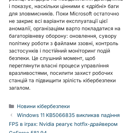
і показує, наскільки цінними є «дрібні» баги
для зловмисників. Поки Microsoft остаточно
не закриє всі варіанти експлуатації цієї
аномалії, організаціям варто покладатися на
багаторівневу оборону: оновлення, сувору
політику роботи з файлами ззовні, контроль
застосунків і постійний моніторинг подій
безпеки. Це слушний момент, щоб
переглянути власні процеси управління
вразливостями, посилити захист робочих
станцій та підвищити зрілість кібербезпеки
загалом.
Categories
Новини кібербезпеки
Windows 11 KB5066835 викликав падіння
FPS в іграх: Nvidia реагує hotfix-драйвером
GeForce 581.94