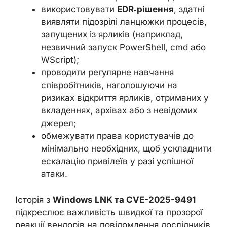
використовувати
EDR‑рішення
, здатні
виявляти підозрілі ланцюжки процесів,
запущених із ярликів (наприклад,
незвичний запуск PowerShell, cmd або
WScript);
проводити регулярне навчання
співробітників, наголошуючи на
ризиках відкриття ярликів, отриманих у
вкладеннях, архівах або з невідомих
джерел;
обмежувати права користувачів до
мінімально необхідних, щоб ускладнити
ескалацію привілеїв у разі успішної
атаки.
Історія з
Windows LNK та CVE-2025-9491
підкреслює важливість швидкої та прозорої
реакції вендорів на повідомлення дослідників