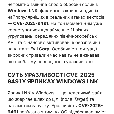
непомітно змінила спосіб обробки ярликів
Windows LNK
, фактично закривши один із
найпопулярніших в реальних атаках векторів
—
CVE-2025-9491
. На той момент ним уже
користувалися щонайменше 11 різних
угруповань, серед яких північнокорейські
APT та фінансово мотивовані кіберзлочинці
на кшталт
Evil Corp
. Особливість ситуації —
виробник тривалий час навіть не визнавав
цю проблему повноцінною уразливістю.
СУТЬ УРАЗЛИВОСТІ CVE-2025-
9491 У ЯРЛИКАХ WINDOWS LNK
Ярлик
LNK
у Windows — це невеликий файл,
що зберігає шлях до цілі (поле
Target
) та
параметри запуску. Уразливість
CVE-2025-
9491
пов’язана з тим, як ОС відображає вміст