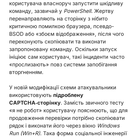
користувача власноруч запустити шкідливу
команду, зазвичай у
PowerShell
. Жертву
перенаправляють на сторінку з нібито
критичною помилкою браузера, псевдо-
BSOD або «збоєм відображення», після чого
переконують скопіювати та виконати
запропоновану команду. Оскільки запуск
ініціює сам користувач, такі інциденти часто
«прослизають» повз системи запобігання
вторгненням.
У новій модифікації схеми атакувальники
використовують
підроблену
CAPTCHA‑сторінку
. Замість звичного тесту
«я не робот» користувачу пояснюють, що для
продовження перевірки потрібно скопіювати
рядок і виконати його через вікно
Windows
Run (Win+R)
. Така форма соціальної інженерії