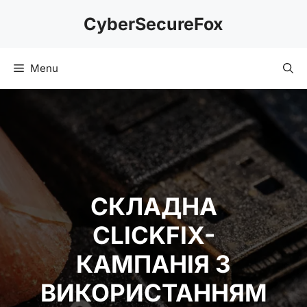
Skip
CyberSecureFox
to
content
Menu
СКЛАДНА
CLICKFIX-
КАМПАНІЯ З
ВИКОРИСТАННЯМ