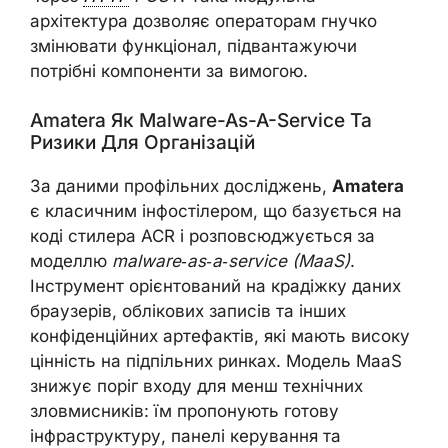
архітектура дозволяє операторам гнучко
змінювати функціонал, підвантажуючи
потрібні компоненти за вимогою.
Amatera Як Malware-As-A-Service Та
Ризики Для Організацій
За даними профільних досліджень,
Amatera
є класичним інфостілером, що базується на
коді стилера ACR і розповсюджується за
моделлю
malware‑as‑a‑service (MaaS)
.
Інструмент орієнтований на крадіжку даних
браузерів, облікових записів та інших
конфіденційних артефактів, які мають високу
цінність на підпільних ринках. Модель MaaS
знижує поріг входу для менш технічних
зловмисників: їм пропонують готову
інфраструктуру, панелі керування та