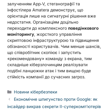
залученням App‑V, стеганографії та
інфостілера Amatera демонструє, що
орієнтація лише на сигнатурні рішення вже
недостатня. Організаціям доцільно
переходити до комплексного
поведінкового
моніторингу
, жорсткого управління
скриптовою інфраструктурою та підвищення
обізнаності користувачів. Чим менше шансів,
що співробітник скопіює і запустить
«рекомендовану» команду з екрана, тим
складніше кіберзлочинцям реалізувати
подібні ланцюжки атак і тим вищою буде
стійкість компанії до сучасних загроз.
Categories
Новини кібербезпеки
Економічне шпигунство проти Google: як
інсайдер викрав секрети ІІ-суперкомп’ютерів