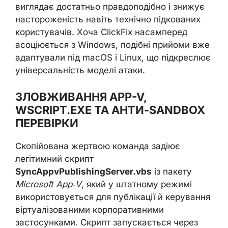
виглядає достатньо правдоподібно і знижує
настороженість навіть технічно підкованих
користувачів. Хоча ClickFix насамперед
асоціюється з Windows, подібні прийоми вже
адаптували під macOS і Linux, що підкреслює
універсальність моделі атаки.
ЗЛОВЖИВАННЯ APP-V,
WSCRIPT.EXE ТА АНТИ-SANDBOX
ПЕРЕВІРКИ
Скопійована жертвою команда задіює
легітимний скрипт
SyncAppvPublishingServer.vbs
із пакету
Microsoft App‑V
, який у штатному режимі
використовується для публікації й керування
віртуалізованими корпоративними
застосунками. Скрипт запускається через