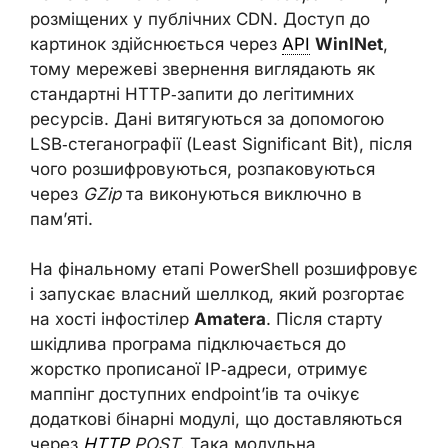
розміщених у публічних CDN. Доступ до
картинок здійснюється через
API
WinINet
,
тому мережеві звернення виглядають як
стандартні HTTP‑запити до легітимних
ресурсів. Дані витягуються за допомогою
LSB‑стеганографії (Least Significant Bit), після
чого розшифровуються, розпаковуються
через
GZip
та виконуються виключно в
пам’яті.
На фінальному етапі PowerShell розшифровує
і запускає власний шеллкод, який розгортає
на хості інфостілер
Amatera
. Після старту
шкідлива програма підключається до
жорстко прописаної IP‑адреси, отримує
маппінг доступних endpoint’ів та очікує
додаткові бінарні модулі, що доставляються
через
HTTP
POST
. Така модульна