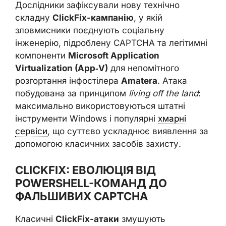
Дослідники зафіксували нову технічно
складну
ClickFix-кампанію
, у якій
зловмисники поєднують соціальну
інженерію, підроблену CAPTCHA та легітимні
компоненти
Microsoft Application
Virtualization (App‑V)
для непомітного
розгортання інфостілера
Amatera
. Атака
побудована за принципом
living off the land
:
максимально використовуються штатні
інструменти Windows і популярні
хмарні
сервіси
, що суттєво ускладнює виявлення за
допомогою класичних засобів захисту.
CLICKFIX: ЕВОЛЮЦІЯ ВІД
POWERSHELL-КОМАНД ДО
ФАЛЬШИВИХ CAPTCHA
Класичні
ClickFix-атаки
змушують