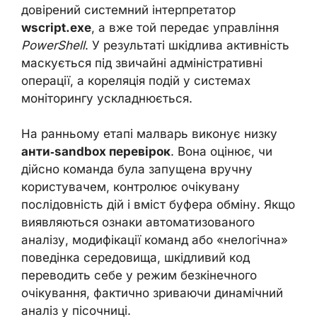
довірений системний інтерпретатор
wscript.exe
, а вже той передає управління
PowerShell
. У результаті шкідлива активність
маскується під звичайні адміністративні
операції, а кореляція подій у системах
моніторингу ускладнюється.
На ранньому етапі малварь виконує низку
анти‑sandbox перевірок
. Вона оцінює, чи
дійсно команда була запущена вручну
користувачем, контролює очікувану
послідовність дій і вміст буфера обміну. Якщо
виявляються ознаки автоматизованого
аналізу, модифікації команд або «нелогічна»
поведінка середовища, шкідливий код
переводить себе у режим безкінечного
очікування, фактично зриваючи динамічний
аналіз у пісочниці.