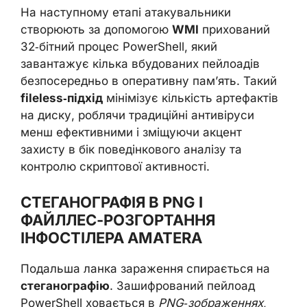
На наступному етапі атакувальники
створюють за допомогою
WMI
прихований
32‑бітний процес PowerShell, який
завантажує кілька вбудованих пейлоадів
безпосередньо в оперативну пам’ять. Такий
fileless‑підхід
мінімізує кількість артефактів
на диску, роблячи традиційні антивіруси
менш ефективними і зміщуючи акцент
захисту в бік поведінкового аналізу та
контролю скриптової активності.
СТЕГАНОГРАФІЯ В PNG І
ФАЙЛЛЕС-РОЗГОРТАННЯ
ІНФОСТІЛЕРА AMATERA
Подальша ланка зараження спирається на
стеганографію
. Зашифрований пейлоад
PowerShell ховається в
PNG‑зображеннях
,