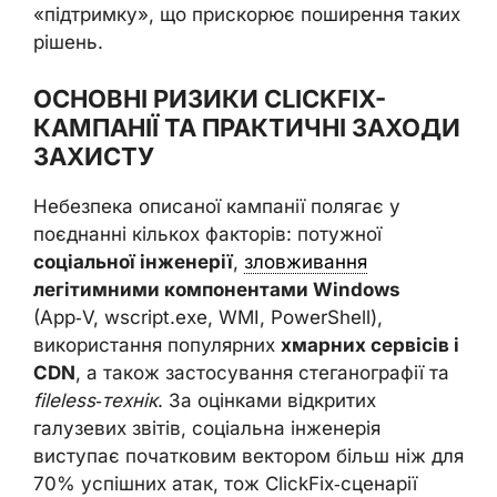
«підтримку», що прискорює поширення таких
рішень.
ОСНОВНІ РИЗИКИ CLICKFIX-
КАМПАНІЇ ТА ПРАКТИЧНІ ЗАХОДИ
ЗАХИСТУ
Небезпека описаної кампанії полягає у
поєднанні кількох факторів: потужної
соціальної інженерії
,
зловживання
легітимними компонентами Windows
(App‑V, wscript.exe, WMI, PowerShell),
використання популярних
хмарних сервісів і
CDN
, а також застосування стеганографії та
fileless‑технік
. За оцінками відкритих
галузевих звітів, соціальна інженерія
виступає початковим вектором більш ніж для
70% успішних атак, тож ClickFix‑сценарії