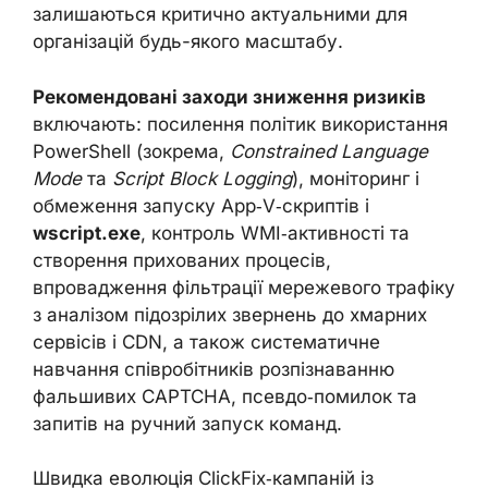
залишаються критично актуальними для
організацій будь-якого масштабу.
Рекомендовані заходи зниження ризиків
включають: посилення політик використання
PowerShell (зокрема,
Constrained Language
Mode
та
Script Block Logging
), моніторинг і
обмеження запуску App‑V‑скриптів і
wscript.exe
, контроль WMI‑активності та
створення прихованих процесів,
впровадження фільтрації мережевого трафіку
з аналізом підозрілих звернень до хмарних
сервісів і CDN, а також систематичне
навчання співробітників розпізнаванню
фальшивих CAPTCHA, псевдо‑помилок та
запитів на ручний запуск команд.
Швидка еволюція ClickFix‑кампаній із