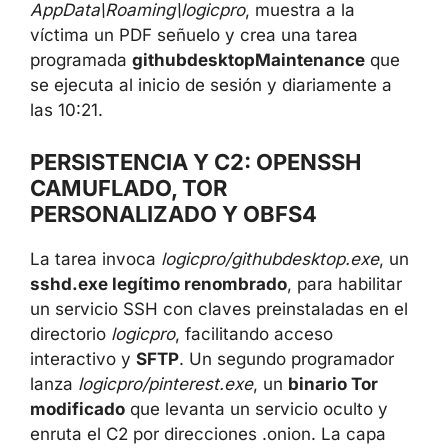
AppData\Roaming\logicpro
, muestra a la
víctima un PDF señuelo y crea una tarea
programada
githubdesktopMaintenance
que
se ejecuta al inicio de sesión y diariamente a
las 10:21.
PERSISTENCIA Y C2: OPENSSH
CAMUFLADO, TOR
PERSONALIZADO Y OBFS4
La tarea invoca
logicpro/githubdesktop.exe
, un
sshd.exe legítimo renombrado
, para habilitar
un servicio SSH con claves preinstaladas en el
directorio
logicpro
, facilitando acceso
interactivo y
SFTP
. Un segundo programador
lanza
logicpro/pinterest.exe
, un
binario Tor
modificado
que levanta un servicio oculto y
enruta el C2 por direcciones .onion. La capa