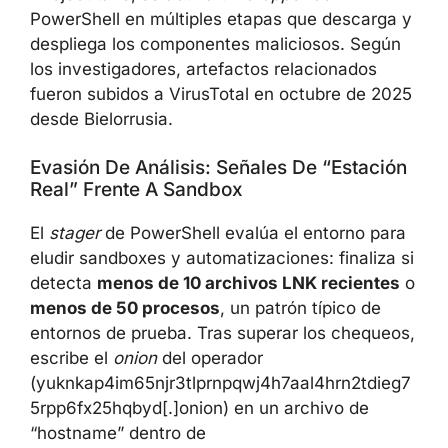
PowerShell en múltiples etapas que descarga y
despliega los componentes maliciosos. Según
los investigadores, artefactos relacionados
fueron subidos a VirusTotal en octubre de 2025
desde Bielorrusia.
Evasión De Análisis: Señales De “estación
Real” Frente A Sandbox
El
stager
de PowerShell evalúa el entorno para
eludir sandboxes y automatizaciones: finaliza si
detecta
menos de 10 archivos LNK recientes
o
menos de 50 procesos
, un patrón típico de
entornos de prueba. Tras superar los chequeos,
escribe el
onion
del operador
(yuknkap4im65njr3tlprnpqwj4h7aal4hrn2tdieg7
5rpp6fx25hqbyd[.]onion) en un archivo de
“hostname” dentro de