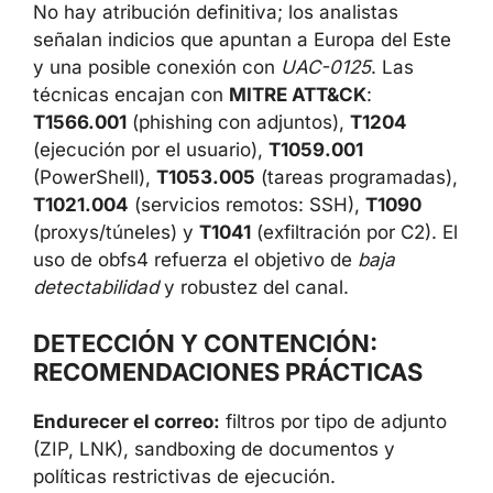
No hay atribución definitiva; los analistas
señalan indicios que apuntan a Europa del Este
y una posible conexión con
UAC-0125
. Las
técnicas encajan con
MITRE ATT&CK
:
T1566.001
(phishing con adjuntos),
T1204
(ejecución por el usuario),
T1059.001
(PowerShell),
T1053.005
(tareas programadas),
T1021.004
(servicios remotos: SSH),
T1090
(proxys/túneles) y
T1041
(exfiltración por C2). El
uso de obfs4 refuerza el objetivo de
baja
detectabilidad
y robustez del canal.
DETECCIÓN Y CONTENCIÓN:
RECOMENDACIONES PRÁCTICAS
Endurecer el correo:
filtros por tipo de adjunto
(ZIP, LNK), sandboxing de documentos y
políticas restrictivas de ejecución.