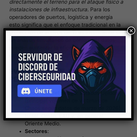
directamente el terreno para el ataque físico a
instalaciones de infraestructura.
Para los
operadores de puertos, logística y energía
esto significa que el enfoque tradicional en la
×
protección de activos de TI es insuficiente sin
un análisis simultáneo de cómo esos datos
pueden aumentar la eficacia de los golpes
cinéticos.
EVALUACIÓN DEL IMPACTO Y
PERFIL DE RIESGO
Geografía del riesgo
: Estados Unidos
(principal volumen de víctimas de
Chaos según datos de marzo de 2026),
Israel, Omán, EAU y, en general,
Oriente Medio.
Sectores
: