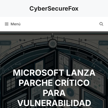
Saltar
CyberSecureFox
al
contenido
Menú
MICROSOFT LANZA
PARCHE CRÍTICO
PARA
VULNERABILIDAD