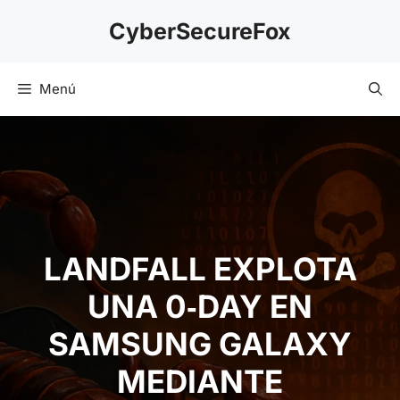
Saltar
CyberSecureFox
al
contenido
Menú
LANDFALL EXPLOTA
UNA 0‑DAY EN
SAMSUNG GALAXY
MEDIANTE