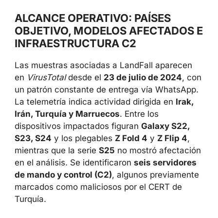
ALCANCE OPERATIVO: PAÍSES
OBJETIVO, MODELOS AFECTADOS E
INFRAESTRUCTURA C2
Las muestras asociadas a LandFall aparecen
en
VirusTotal
desde el
23 de julio de 2024
, con
un patrón constante de entrega vía WhatsApp.
La telemetría indica actividad dirigida en
Irak,
Irán, Turquía y Marruecos
. Entre los
dispositivos impactados figuran
Galaxy S22,
S23, S24
y los plegables
Z Fold 4
y
Z Flip 4
,
mientras que la serie
S25
no mostró afectación
en el análisis. Se identificaron
seis servidores
de mando y control (C2)
, algunos previamente
marcados como maliciosos por el CERT de
Turquía.