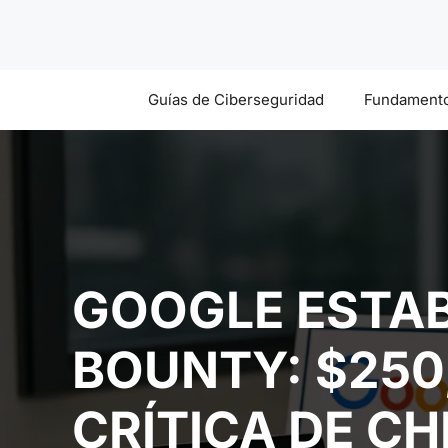
Saltar
al
contenido
Guías de Ciberseguridad
Fundamento
GOOGLE ESTAB
BOUNTY: $250
CRÍTICA DE C