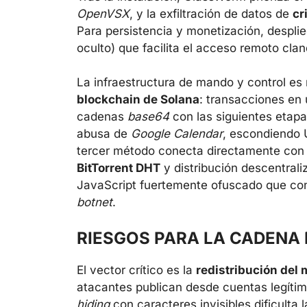
OpenVSX
, y la exfiltración de datos de
cr
Para persistencia y monetización, despli
oculto) que facilita el acceso remoto clan
La infraestructura de mando y control es 
blockchain de Solana
: transacciones en 
cadenas
base64
con las siguientes etapa
abusa de
Google Calendar
, escondiendo
tercer método conecta directamente co
BitTorrent DHT
y distribución descentral
JavaScript fuertemente ofuscado que co
botnet
.
RIESGOS PARA LA CADENA 
El vector crítico es la
redistribución del
atacantes publican desde cuentas legítim
hiding
con caracteres invisibles dificulta l