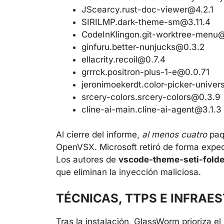
JScearcy.rust-doc-viewer@4.2.1
SIRILMP.dark-theme-sm@3.11.4
CodeInKlingon.git-worktree-menu@
ginfuru.better-nunjucks@0.3.2
ellacrity.recoil@0.7.4
grrrck.positron-plus-1-e@0.0.71
jeronimoekerdt.color-picker-univer
srcery-colors.srcery-colors@0.3.9
cline-ai-main.cline-ai-agent@3.1.3
Al cierre del informe,
al menos cuatro
paq
OpenVSX. Microsoft retiró de forma expe
Los autores de
vscode-theme-seti-folde
que eliminan la inyección maliciosa.
TÉCNICAS, TTPS E INFRA
Tras la instalación, GlassWorm prioriza e