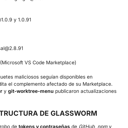
1.0.9
y 1.0.91
sal@2.8.91
(Microsoft VS Code Marketplace)
uetes maliciosos seguían disponibles en
dita el complemento afectado de su Marketplace.
r
y
git-worktree-menu
publicaron actualizaciones
ESTRUCTURA DE GLASSWORM
l robo de
tokens y contraseñas
de
GitHub
,
npm
y