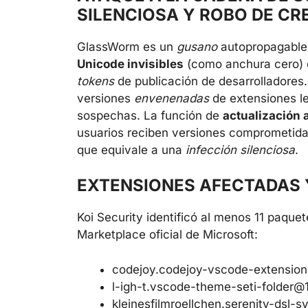
SILENCIOSA Y ROBO DE CR
GlassWorm es un
gusano
autopropagable 
Unicode invisibles
(como anchura cero) 
tokens
de publicación de desarrolladores
versiones
envenenadas
de extensiones le
sospechas. La función de
actualización 
usuarios reciben versiones comprometidas 
que equivale a una
infección silenciosa
.
EXTENSIONES AFECTADAS 
Koi Security identificó al menos 11 paq
Marketplace oficial de Microsoft:
codejoy.codejoy-vscode-extensio
l-igh-t.vscode-theme-seti-folder@1
kleinesfilmroellchen.serenity-dsl-s