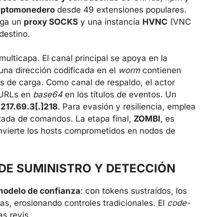
iptomonedero
desde 49 extensiones populares.
ega un
proxy SOCKS
y una instancia
HVNC
(VNC
destino.
multicapa. El canal principal se apoya en la
una dirección codificada en el
worm
contienen
s de carga. Como canal de respaldo, el actor
 URLs en
base64
en los títulos de eventos. Un
n
217.69.3[.]218
. Para evasión y resiliencia, emplea
izada de comandos. La etapa final,
ZOMBI
, es
nvierte los hosts comprometidos en nodos de
DE SUMINISTRO Y DETECCIÓN
 modelo de confianza
: con tokens sustraídos, los
as, erosionando controles tradicionales. El
code-
as revis