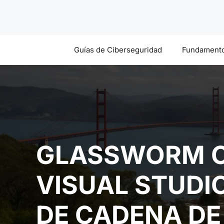
Saltar
al
contenido
Guías de Ciberseguridad
Fundamento
GLASSWORM C
VISUAL STUDI
DE CADENA DE