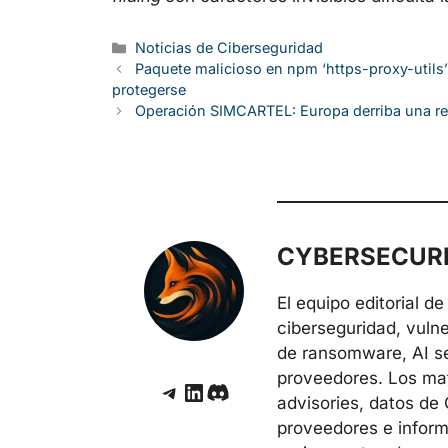
Categorías
Noticias de Ciberseguridad
Paquete malicioso en npm ‘https-proxy-utils
protegerse
Operación SIMCARTEL: Europa derriba una red
CYBERSECURE
El equipo editorial 
ciberseguridad, vuln
de ransomware, AI sec
proveedores. Los mate
Telegram
LinkedIn
Discord
advisories, datos de
proveedores e inform