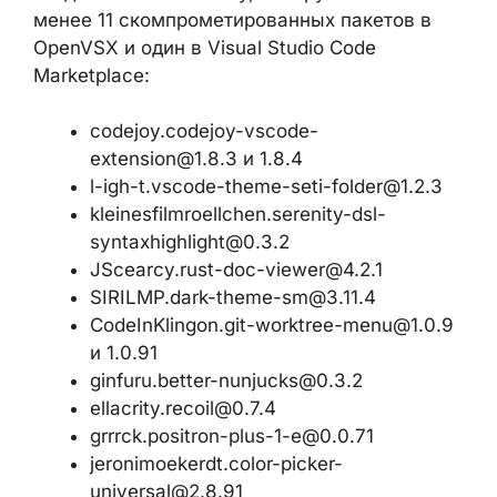
менее 11 скомпрометированных пакетов в
OpenVSX и один в Visual Studio Code
Marketplace:
codejoy.codejoy-vscode-
extension@1.8.3
и 1.8.4
l-igh-t.vscode-theme-seti-folder@1.2.3
kleinesfilmroellchen.serenity-dsl-
syntaxhighlight@0.3.2
JScearcy.rust-doc-viewer@4.2.1
SIRILMP.dark-theme-sm@3.11.4
CodeInKlingon.git-worktree-menu@1.0.9
и 1.0.91
ginfuru.better-nunjucks@0.3.2
ellacrity.recoil@0.7.4
grrrck.positron-plus-1-e@0.0.71
jeronimoekerdt.color-picker-
universal@2.8.91