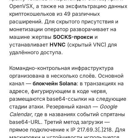
OpenVSX, а также на эксфильтрацию данных
криптокошельков из 49 различных
расширений. Для скрытого присутствия и
монетизации оператор разворачивает на
машине жертвы
SOCKS-прокси
и
устанавливает
HVNC
(скрытый VNC) для
удалённого доступа.
Командно-контрольная инфраструктура
организована в несколько слоёв. Основной
канал —
блокчейн Solana
: в транзакциях на
адресе, фигурирующем в коде червя,
размещаются base64-ссылки на следующие
стадии атаки. Резервный канал —
Google
Calendar
, где в названиях событий спрятаны
base64-URL. Третий метод загрузки —
прямое подключение к IP 217.69.3[.]218. Для
маскировки и устойчивости используется