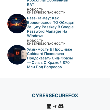
Кроссплатформенный
RAT
НОВОСТИ
КИБЕРБЕЗОПАСНОСТИ
Pass-Ta-Key: Как
Вредоносное ПО Обходит
Защиту Passkey В Google
Password Manager На
Windows
НОВОСТИ
КИБЕРБЕЗОПАСНОСТИ
Уязвимость В Прошивке
Coldcard Позволяла
Предсказать Сид-Фразы
— Связь С Кражей $70
Млн Под Вопросом
CYBERSECUREFOX
LinkedIn
Telegram
Discord