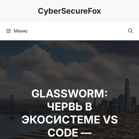
Перейти
CyberSecureFox
к
содержимому
Меню
GLASSWORM:
ЧЕРВЬ В
ЭКОСИСТЕМЕ VS
CODE —