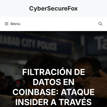
Saltar
CyberSecureFox
al
contenido
Menú
FILTRACIÓN DE DATOS
EN COINBASE:
ATAQUE INSIDER A
TRAVÉS DE TASKUS Y