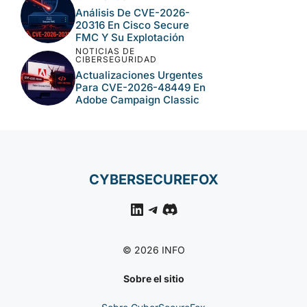
NOTICIAS DE
CIBERSEGURIDAD
Coldcard: Vulnerabilidad
En El RNG Reduce La
Entropía De Los Seeds
NOTICIAS DE
CIBERSEGURIDAD
Análisis De CVE-2026-
20316 En Cisco Secure
FMC Y Su Explotación
NOTICIAS DE
CIBERSEGURIDAD
Actualizaciones Urgentes
Para CVE-2026-48449
En Adobe Campaign
Classic
CYBERSECUREFOX
LinkedIn
Telegram
Discord