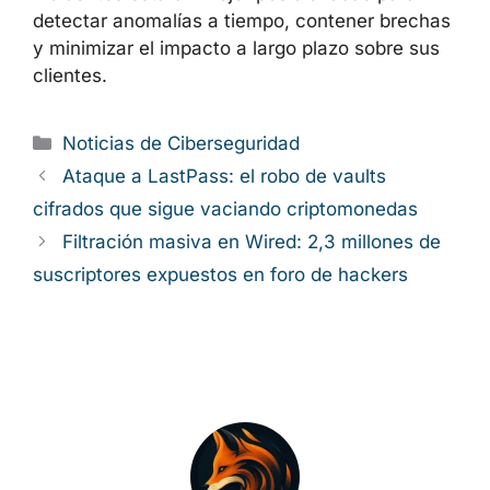
fintech que revisen de forma continua sus
políticas, formen a su personal y usuarios, e
inviertan en monitorización y respuesta a
incidentes estarán mejor posicionadas para
detectar anomalías a tiempo, contener
brechas y minimizar el impacto a largo plazo
sobre sus clientes.
Categorías
Noticias de Ciberseguridad
Ataque a LastPass: el robo de vaults
cifrados que sigue vaciando criptomonedas
Filtración masiva en Wired: 2,3 millones
de suscriptores expuestos en foro de hackers