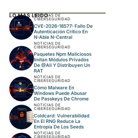
Este sitio usa Akismet para reducir el spam.
Aprende cómo se procesan los datos de tus
comentarios.
LO MÁS LEÍDO
NOTICIAS DE
CIBERSEGURIDAD
CVE-2026-18577: Fallo
De Autenticación Crítico
En N-Able N-Central
NOTICIAS DE
CIBERSEGURIDAD
Paquetes Npm
Maliciosos Imitan
Módulos Privados De
@ali Y Distribuyen Un
RAT
NOTICIAS DE
CIBERSEGURIDAD
Cómo Malware En
Windows Puede Abusar
De Passkeys De Chrome