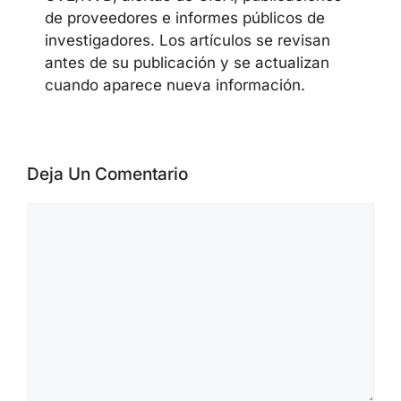
cloud security y security advisories de
proveedores. Los materiales se preparan
a partir de official advisories, datos de
CVE/NVD, alertas de CISA, publicaciones
de proveedores e informes públicos de
investigadores. Los artículos se revisan
antes de su publicación y se actualizan
cuando aparece nueva información.
Deja Un Comentario
Comentario