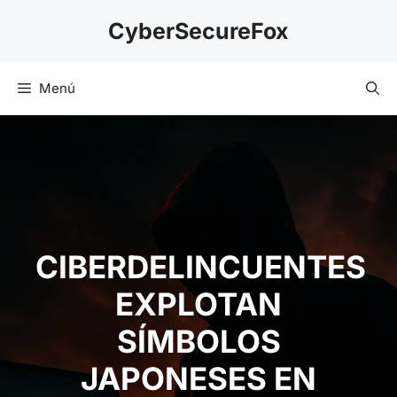
Saltar
CyberSecureFox
al
contenido
Menú
CIBERDELINCUENTES
EXPLOTAN
SÍMBOLOS
JAPONESES EN