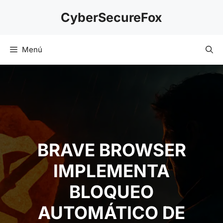
Saltar
CyberSecureFox
al
contenido
Menú
BRAVE BROWSER
IMPLEMENTA
BLOQUEO
AUTOMÁTICO DE