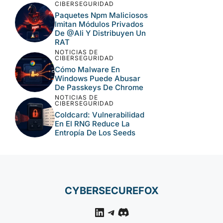
CIBERSEGURIDAD
Compromiso De Keyv Y
Paquetes Relacionados
En Ataque Npm 2026
NOTICIAS DE
CIBERSEGURIDAD
CVE-2026-18577: Fallo
De Autenticación Crítico
En N-Able N-Central
NOTICIAS DE
CIBERSEGURIDAD
Paquetes Npm
Maliciosos Imitan
Módulos Privados De
@ali Y Distribuyen Un
RAT
NOTICIAS DE
CIBERSEGURIDAD
Cómo Malware En
Windows Puede Abusar
De Passkeys De Chrome
NOTICIAS DE
CIBERSEGURIDAD
Coldcard: Vulnerabilidad