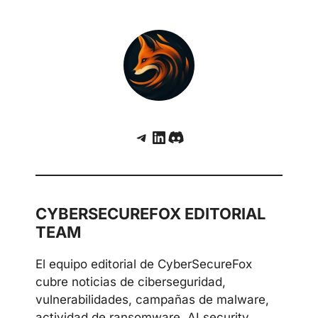
trasera lista para activarse
Gaslight, backdoor en Rust para macOS
que roba datos y confunde a las LLM
Telegram
LinkedIn
Discord