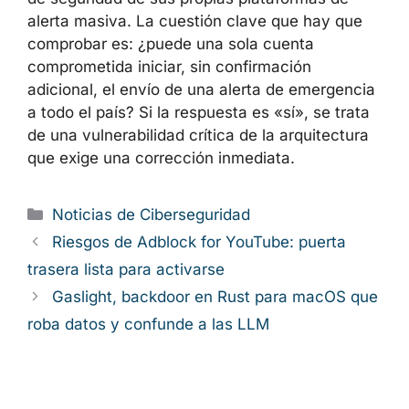
a conocer plazos concretos ni decisiones de
arquitectura.
Los operadores de sistemas similares en
otros países deberían tomar este incidente
como motivo para realizar una auditoría
extraordinaria de seguridad de sus propias
plataformas de alerta masiva. La cuestión
clave que hay que comprobar es: ¿puede una
sola cuenta comprometida iniciar, sin
confirmación adicional, el envío de una alerta
de emergencia a todo el país? Si la respuesta
es «sí», se trata de una vulnerabilidad crítica
de la arquitectura que exige una corrección
inmediata.
Categorías
Noticias de Ciberseguridad
Riesgos de Adblock for YouTube: puerta