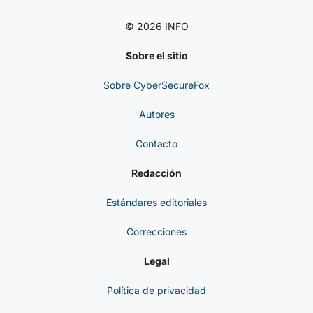
En El RNG Reduce La
Entropía De Los Seeds
CYBERSECUREFOX
LinkedIn
Telegram
Discord
© 2026 INFO
Sobre el sitio
Sobre CyberSecureFox
Autores
Contacto