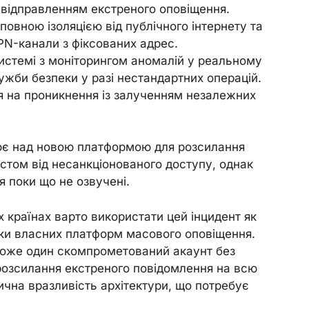
 відправленням екстреного оповіщення.
овною ізоляцією від публічного інтернету та
PN-канали з фіксованих адрес.
истемі з моніторингом аномалій у реальному
ужби безпеки у разі нестандартних операцій.
я на проникнення із залученням незалежних
є над новою платформою для розсилання
стом від несанкціонованого доступу, однак
я поки що не озвучені.
 країнах варто використати цей інцидент як
еки власних платформ масового оповіщення.
може один скомпрометований акаунт без
 розсилання екстреного повідомлення на всю
ична вразливість архітектури, що потребує