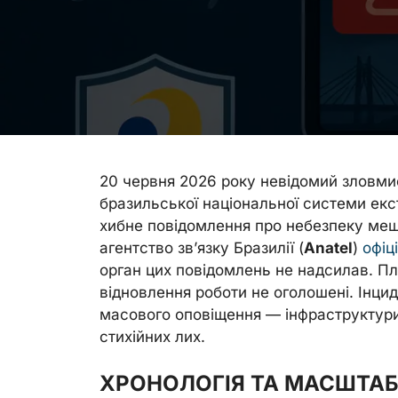
20 червня 2026 року невідомий зловми
бразильської національної системи ек
хибне повідомлення про небезпеку меш
агентство зв’язку Бразилії (
Anatel
)
офіц
орган цих повідомлень не надсилав. П
відновлення роботи не оголошені. Інци
масового оповіщення — інфраструктури,
стихійних лих.
ХРОНОЛОГІЯ ТА МАСШТАБ