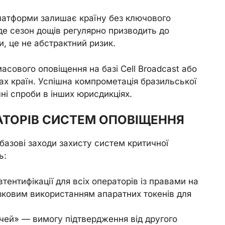
атформи залишає країну без ключового
 де сезон дощів регулярно призводить до
и, це не абстрактний ризик.
сового оповіщення на базі Cell Broadcast або
ках країн. Успішна компрометація бразильської
і спроби в інших юрисдикціях.
АТОРІВ СИСТЕМ ОПОВІЩЕННЯ
 базові заходи захисту систем критичної
ь:
ентифікації для всіх операторів із правами на
зковим використанням апаратних токенів для
чей» — вимогу підтвердження від другого