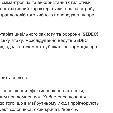
 «мізантропія» та використання стилістики
онстративний характер атаки, ніж на спробу
 правдоподібного хибного попередження про
таріат цивільного захисту та оборони (
SEDEC
)
ерську атаку. Розслідування ведуть SEDEC
ї, однак на момент публікації інформація про
вих аспектів:
 оповіщення ефективні рівно настільки,
аним повідомленням. Хибне спрацювання
 до того, що в майбутньому люди проігнорують
кт «хлопчика, який кричав “вовк”».