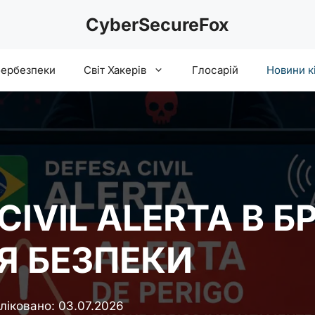
CyberSecureFox
бербезпеки
Світ Хакерів
Глосарій
Новини к
IVIL ALERTA В БР
Я БЕЗПЕКИ
ліковано:
03.07.2026