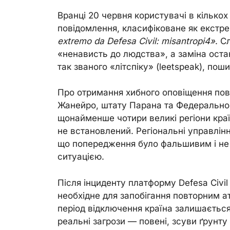
Вранці 20 червня користувачі в кількох
повідомлення, класифіковане як екстр
extremo da Defesa Civil: misantropi4»
. С
«ненависть до людства», а заміна ост
так званого «літспіку» (leetspeak), пош
Про отримання хибного оповіщення пов
Жанейро, штату Парана та Федеральног
щонайменше чотири великі регіони кра
не встановлений. Регіональні управлін
що попередження було фальшивим і не
ситуацією.
Після інциденту платформу Defesa Civil 
необхідне для запобігання повторним а
період відключення країна залишається
реальні загрози — повені, зсуви ґрунту 