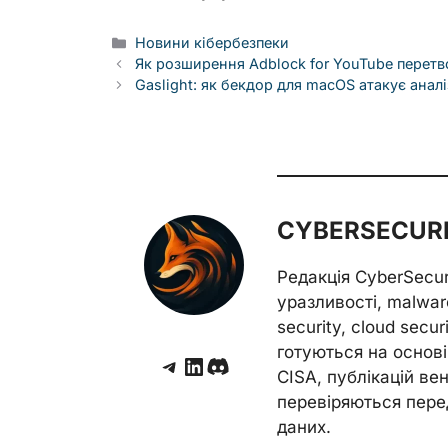
Categories
Новини кібербезпеки
Як розширення Adblock for YouTube перетв
Gaslight: як бекдор для macOS атакує аналі
CYBERSECURE
Редакція CyberSecu
уразливості, malwar
security, cloud secur
готуються на основі 
Telegram
LinkedIn
Discord
CISA, публікацій венд
перевіряються пере
даних.