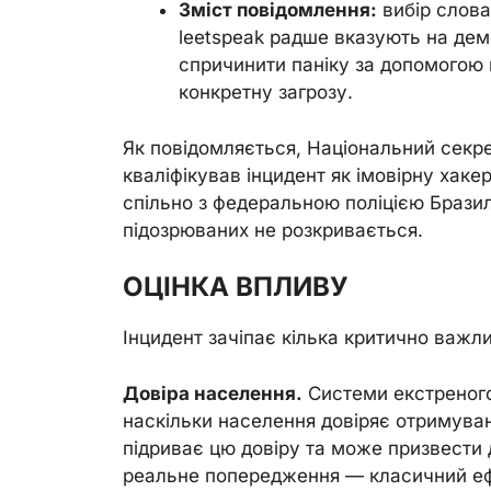
Зміст повідомлення:
вибір слова
leetspeak радше вказують на дем
спричинити паніку за допомогою
конкретну загрозу.
Як повідомляється, Національний секре
кваліфікував інцидент як імовірну хак
спільно з федеральною поліцією Бразилі
підозрюваних не розкривається.
ОЦІНКА ВПЛИВУ
Інцидент зачіпає кілька критично важли
Довіра населення.
Системи екстреного
наскільки населення довіряє отримув
підриває цю довіру та може призвести
реальне попередження — класичний ефе