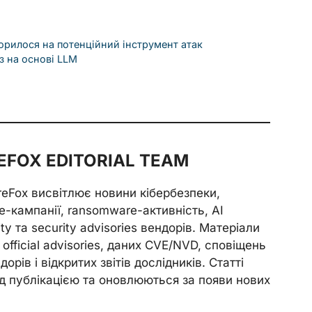
орилося на потенційний інструмент атак
з на основі LLM
FOX EDITORIAL TEAM
reFox висвітлює новини кібербезпеки,
e-кампанії, ransomware-активність, AI
ity та security advisories вендорів. Матеріали
official advisories, даних CVE/NVD, сповіщень
орів і відкритих звітів дослідників. Статті
д публікацією та оновлюються за появи нових