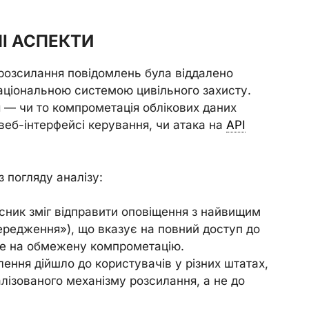
НІ АСПЕКТИ
 розсилання повідомлень була віддалено
національною системою цивільного захисту.
 — чи то компрометація облікових даних
 веб-інтерфейсі керування, чи атака на
API
з погляду аналізу:
ник зміг відправити оповіщення з найвищим
ередження»), що вказує на повний доступ до
 не на обмежену компрометацію.
ення дійшло до користувачів у різних штатах,
лізованого механізму розсилання, а не до