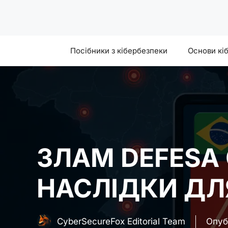
Skip
to
content
Посібники з кібербезпеки
Основи кі
ЗЛАМ DEFESA C
НАСЛІДКИ ДЛ
CyberSecureFox Editorial Team
Опуб