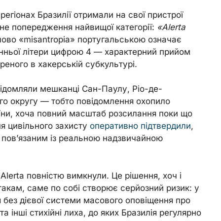
 регіонах Бразилії отримали на свої пристрої
ене попередження найвищої категорії:
«Alerta
лово «misantropia» португальською означає
анньої літери цифрою 4 — характерний прийом
иреного в хакерській субкультурі.
ідомляли мешканці Сан-Паулу, Ріо-де-
о округу — тобто повідомлення охопило
їни, хоча повний масштаб розсилання поки що
ня цивільного захисту
оперативно підтвердили
,
 пов’язаним із реальною надзвичайною
Alerta повністю вимкнули. Це рішення, хоч і
такам, саме по собі створює серйозний ризик: у
 без дієвої системи масового оповіщення про
та інші стихійні лиха, до яких Бразилія регулярно