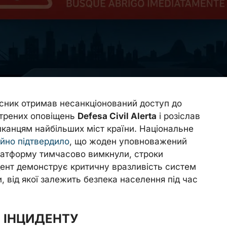
сник отримав несанкціонований доступ до
стрених оповіщень
Defesa Civil Alerta
і розіслав
канцям найбільших міст країни. Національне
ійно підтвердило
, що жоден уповноважений
латформу тимчасово вимкнули, строки
дент демонструє критичну вразливість систем
 від якої залежить безпека населення під час
 ІНЦИДЕНТУ