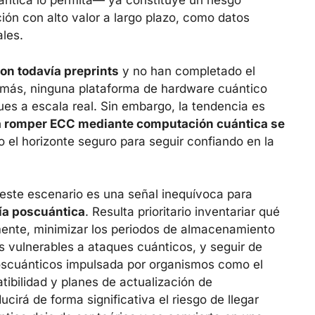
ántica lo permita— ya constituye un riesgo
ción con alto valor a largo plazo, como datos
ales.
on todavía preprints
y no han completado el
demás, ninguna plataforma de hardware cuántico
ues a escala real. Sin embargo, la tendencia es
ra romper ECC mediante computación cuántica se
o el horizonte seguro para seguir confiando en la
 este escenario es una señal inequívoca para
fía poscuántica
. Resulta prioritario inventariar qué
mente, minimizar los periodos de almacenamiento
 vulnerables a ataques cuánticos, y seguir de
poscuánticos impulsada por organismos como el
tibilidad y planes de actualización de
ucirá de forma significativa el riesgo de llegar