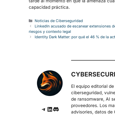
tarde al momento en que la amenaza cuánt
capacidad práctica.
Categorías
Noticias de Ciberseguridad
LinkedIn acusado de escanear extensiones del
riesgos y contexto legal
Identity Dark Matter: por qué el 46 % de la ac
CYBERSECURE
El equipo editorial 
ciberseguridad, vuln
de ransomware, AI sec
proveedores. Los mate
Telegram
LinkedIn
Discord
advisories, datos de