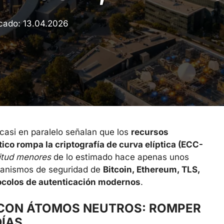
icado:
13.04.2026
casi en paralelo señalan que los
recursos
co rompa la criptografía de curva elíptica (ECC-
itud menores
de lo estimado hace apenas unos
canismos de seguridad de
Bitcoin, Ethereum, TLS,
tocolos de autenticación modernos
.
CON ÁTOMOS NEUTROS: ROMPER
DÍAS