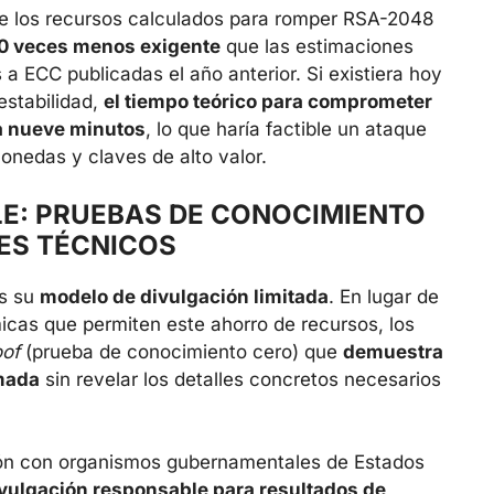
de los recursos calculados para romper RSA-2048
0 veces menos exigente
que las estimaciones
 ECC publicadas el año anterior. Si existiera hoy
estabilidad,
el tiempo teórico para comprometer
 a nueve minutos
, lo que haría factible un ataque
onedas y claves de alto valor.
E: PRUEBAS DE CONOCIMIENTO
ES TÉCNICOS
es su
modelo de divulgación limitada
. En lugar de
micas que permiten este ahorro de recursos, los
oof
(prueba de conocimiento cero) que
demuestra
mada
sin revelar los detalles concretos necesarios
ión con organismos gubernamentales de Estados
vulgación responsable para resultados de