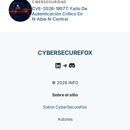
Crítico De CISA
NOTICIAS DE
CIBERSEGURIDAD
Ataques A N-Able N-
Central Permiten Acceso
Remoto A Entornos
Gestionados
NOTICIAS DE
CIBERSEGURIDAD
Compromiso De Keyv Y
Paquetes Relacionados
En Ataque Npm 2026
NOTICIAS DE
CIBERSEGURIDAD
CVE-2026-18577: Fallo
De Autenticación Crítico
En N-Able N-Central
CYBERSECUREFOX