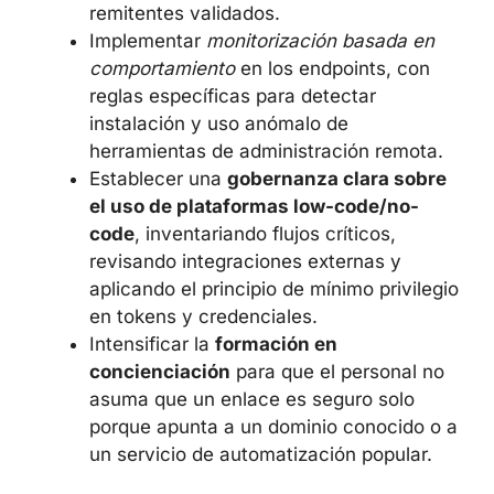
como descargas ocultas o instalación
silenciosa de RMM.
Configurar los clientes de correo
corporativo para
bloquear por defecto
la carga de imágenes remotas y
tracking pixels
, permitiéndola solo en
dominios y remitentes validados.
Implementar
monitorización basada en
comportamiento
en los endpoints, con
reglas específicas para detectar
instalación y uso anómalo de
herramientas de administración remota.
Establecer una
gobernanza clara
sobre el uso de plataformas low-
code/no-code
, inventariando flujos
críticos, revisando integraciones
externas y aplicando el principio de
mínimo privilegio en tokens y