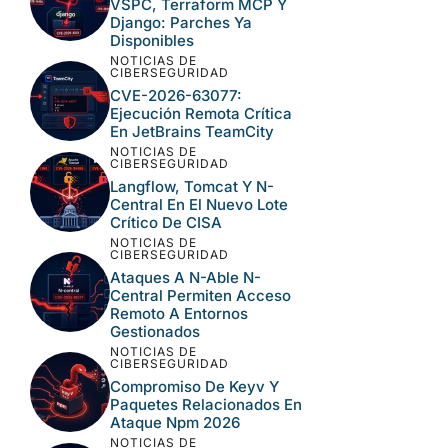
Este sitio usa Akismet para reducir el spam.
Aprende cómo se procesan los datos de tus
comentarios.
LO MÁS LEÍDO
NOTICIAS DE
CIBERSEGURIDAD
Once Fallos En Veeam
VSPC, Terraform MCP Y
Django: Parches Ya
Disponibles
NOTICIAS DE
CIBERSEGURIDAD
CVE-2026-63077:
Ejecución Remota Crítica
En JetBrains TeamCity
NOTICIAS DE
CIBERSEGURIDAD
Langflow, Tomcat Y N-
Central En El Nuevo Lote