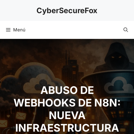
Saltar
CyberSecureFox
al
contenido
Menú
ABUSO DE
WEBHOOKS DE N8N:
NUEVA
INFRAESTRUCTURA