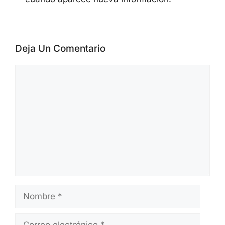
vulnerabilidades, campañas de malware,
actividad de ransomware, AI security,
cloud security y security advisories de
proveedores. Los materiales se preparan
a partir de official advisories, datos de
CVE/NVD, alertas de CISA, publicaciones
de proveedores e informes públicos de
investigadores. Los artículos se revisan
antes de su publicación y se actualizan
cuando aparece nueva información.
Deja Un Comentario
Comentario