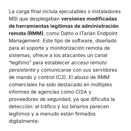
servidor externo, todo ello encapsulado en un
HTML servido a través de la infraestructura
de n8n.
La carga final incluía ejecutables o
instaladores MSI que desplegaban
versiones
modificadas de herramientas legítimas de
administración remota (RMM)
, como Datto o
ITarian Endpoint Management. Este tipo de
software, diseñado para el soporte y
monitorización remota de sistemas, ofrece a
los atacantes un canal “legítimo” para
establecer
acceso remoto persistente
y
comunicarse con sus servidores de mando y
control (C2). El abuso de RMM comerciales ha
sido destacado en múltiples informes de
agencias como CISA y proveedores de
seguridad, ya que dificulta la detección: el