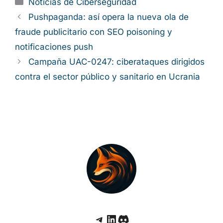
reducir la superficie de ataque. Profundizar en
la formación y en la madurez de la
ciberseguridad ayudará a que estas
herramientas sigan siendo un acelerador del
negocio y no un canal silencioso para el
phishing, el malware y el espionaje digital.
Categorías
Noticias de Ciberseguridad
Pushpaganda: así opera la nueva ola de
fraude publicitario con SEO poisoning y
notificaciones push
Campaña UAC-0247: ciberataques
dirigidos contra el sector público y sanitario
en Ucrania