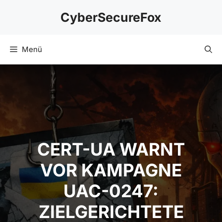
Zum
CyberSecureFox
Inhalt
springen
Menü
CERT-UA WARNT VOR
KAMPAGNE UAC-
0247:
ZIELGERICHTETE