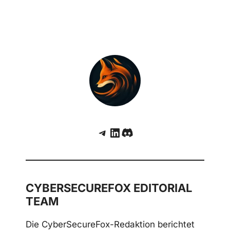
missbraucht Obsidian-Plugins gegen Finanz-
und Kryptounternehmen
Telegram
LinkedIn
Discord