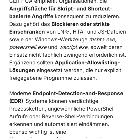
AWARENESS KOMBINIEREN
CERT-UA empfiehlt Organisationen, die
Angriffsfläche für Skript- und Shortcut-
basierte Angriffe
konsequent zu reduzieren.
Dazu gehört das
Blockieren oder strikte
Einschränken
von LNK-, HTA- und JS-
Dateien sowie der Windows-Werkzeuge
mshta.exe
,
powershell.exe
und
wscript.exe
,
soweit deren Einsatz nicht fachlich zwingend
erforderlich ist. Ergänzend sollten
Application-Allowlisting-Lösungen
eingesetzt werden, die nur explizit
freigegebene Programme zulassen.
Moderne
Endpoint-Detection-and-Response
(EDR)
-Systeme können verdächtige
Prozessketten, ungewöhnliche PowerShell-