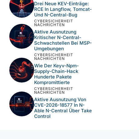
Aktiv Ausgenutzte CVE-
2026-63077 In JetBrains
TeamCity On-Premise
CYBERSICHERHEIT
NACHRICHTEN
Drei Neue KEV-Einträge:
RCE In Langflow, Tomcat-
Und N-Central-Bug
CYBERSICHERHEIT
NACHRICHTEN
Aktive Ausnutzung
Kritischer N-Central-
Schwachstellen Bei MSP-
Umgebungen
CYBERSICHERHEIT
NACHRICHTEN
Wie Der Keyv-Npm-
Supply-Chain-Hack
Hunderte Pakete
Kompromittierte
CYBERSICHERHEIT
NACHRICHTEN
Aktive Ausnutzung Von
CVE-2026-18577 In N-
Able N-Central Über Take