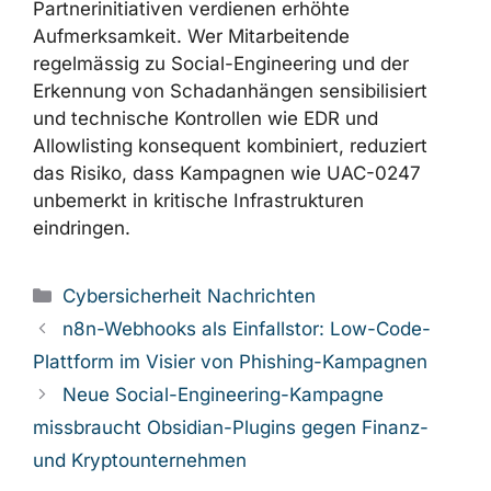
kurzfristig prüfen und anpassen. Insbesondere
Phishing-Mails mit Bezug zu „humanitaerer
Hilfe“ oder scheinbar offiziellen
Partnerinitiativen verdienen erhöhte
Aufmerksamkeit. Wer Mitarbeitende
regelmässig zu Social-Engineering und der
Erkennung von Schadanhängen sensibilisiert
und technische Kontrollen wie EDR und
Allowlisting konsequent kombiniert, reduziert
das Risiko, dass Kampagnen wie UAC-0247
unbemerkt in kritische Infrastrukturen
eindringen.
Kategorien
Cybersicherheit Nachrichten
n8n-Webhooks als Einfallstor: Low-Code-
Plattform im Visier von Phishing-Kampagnen
Neue Social-Engineering-Kampagne