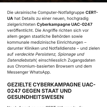
Die ukrainische Computer-Notfallgruppe
CERT-UA
hat Details zu einer neuen,
hochgradig zielgerichteten
Cyberkampagne
UAC-0247
veröffentlicht. Die Angriffe richten
sich vor allem gegen staatliche Behörden
sowie kommunale medizinische Einrichtungen
– darunter Kliniken und Notfalldienste – und
zielen auf
verdeckte Persistenz, Spionage und
Datendiebstahl
, einschliesslich Zugangsdaten
aus Chromium-basierten Browsern und dem
Messenger WhatsApp.
GEZIELTE CYBERKAMPAGNE UAC-
0247 GEGEN STAAT UND
GESUNDHEITSWESEN
Nach Angaben von CERT-UA wurde die
Aktivität der Bedrohungsgruppe
UAC-0247
im