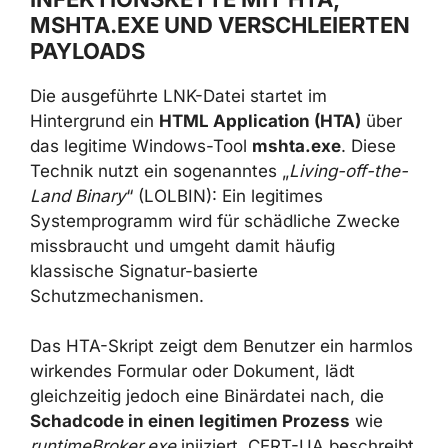
MSHTA.EXE UND
VERSCHLEIERTEN PAYLOADS
Die ausgeführte LNK-Datei startet im
Hintergrund ein
HTML Application (HTA)
über
das legitime Windows-Tool
mshta.exe
. Diese
Technik nutzt ein sogenanntes „
Living-off-
the-Land Binary
“ (LOLBIN): Ein legitimes
Systemprogramm wird für schädliche Zwecke
missbraucht und umgeht damit häufig
klassische Signatur-basierte
Schutzmechanismen.
Das HTA-Skript zeigt dem Benutzer ein
harmlos wirkendes Formular oder Dokument,
lädt gleichzeitig jedoch eine Binärdatei nach,
die
Schadcode in einen legitimen Prozess
wie
runtimeBroker.exe
injiziert. CERT-UA