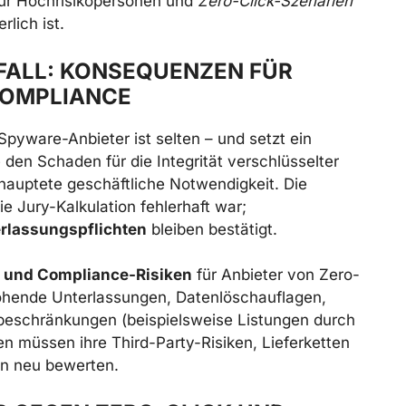
für Hochrisikopersonen und
Zero-Click-Szenarien
rlich ist.
FALL: KONSEQUENZEN FÜR
COMPLIANCE
yware-Anbieter ist selten – und setzt ein
 den Schaden für die Integrität verschlüsselter
auptete geschäftliche Notwendigkeit. Die
e Jury-Kalkulation fehlerhaft war;
erlassungspflichten
bleiben bestätigt.
 und Compliance-Risiken
für Anbieter von Zero-
ohende Unterlassungen, Datenlöschauflagen,
beschränkungen (beispielsweise Listungen durch
 müssen ihre Third-Party-Risiken, Lieferketten
n neu bewerten.