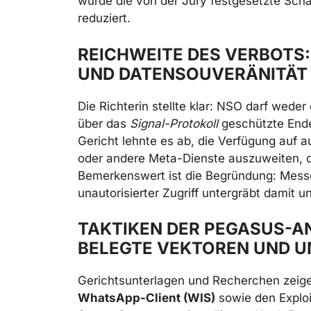
wurde die von der Jury festgesetzte S
reduziert.
REICHWEITE DES VERBOTS
UND DATENSOUVERÄNITÄT
Die Richterin stellte klar: NSO darf wede
über das
Signal-Protokoll
geschützte Ende
Gericht lehnte es ab, die Verfügung auf a
oder andere Meta-Dienste auszuweiten, da
Bemerkenswert ist die Begründung: Messe
unautorisierter Zugriff untergräbt damit u
TAKTIKEN DER PEGASUS-A
BELEGTE VEKTOREN UND 
Gerichtsunterlagen und Recherchen zeig
WhatsApp-Client (WIS)
sowie den Explo