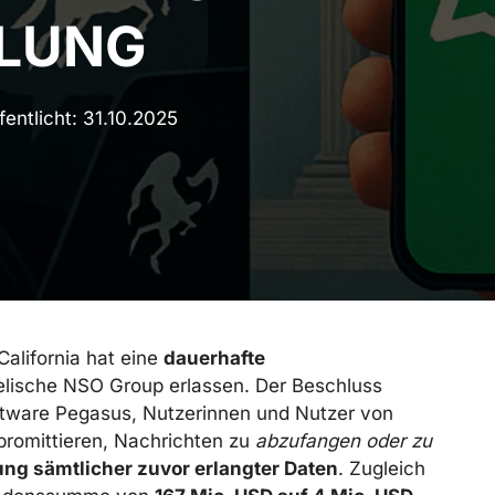
LUNG
fentlicht:
31.10.2025
California hat eine
dauerhafte
elische NSO Group erlassen. Der Beschluss
ftware Pegasus, Nutzerinnen und Nutzer von
romittieren, Nachrichten zu
abzufangen oder zu
ng sämtlicher zuvor erlangter Daten
. Zugleich