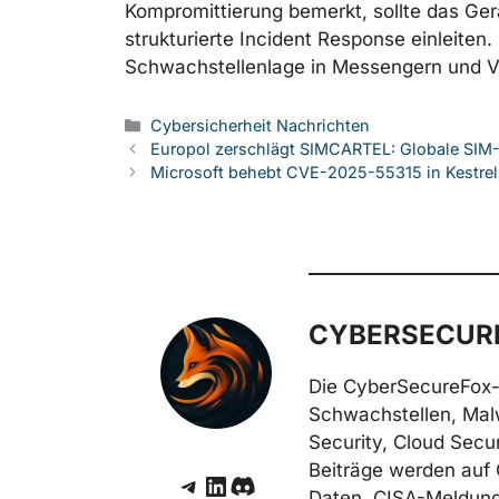
Kompromittierung bemerkt, sollte das Gerä
strukturierte Incident Response einleiten.
Schwachstellenlage in Messengern und Vo
Kategorien
Cybersicherheit Nachrichten
Europol zerschlägt SIMCARTEL: Globale SIM
Microsoft behebt CVE-2025-55315 in Kestre
CYBERSECURE
Die CyberSecureFox-
Schwachstellen, Mal
Security, Cloud Secur
Beiträge werden auf 
Telegram
LinkedIn
Discord
Daten, CISA-Meldunge