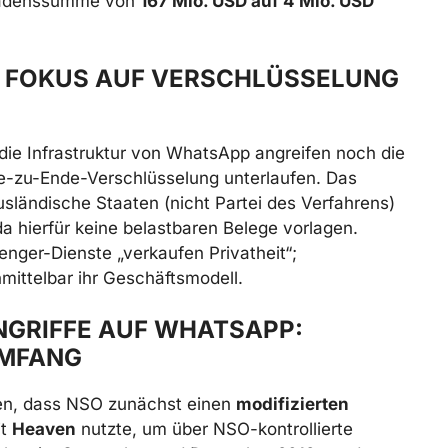
chadenssumme von
167 Mio. USD auf 4 Mio. USD
: FOKUS AUF VERSCHLÜSSELUNG
r die Infrastruktur von WhatsApp angreifen noch die
-zu-Ende-Verschlüsselung unterlaufen. Das
usländische Staaten (nicht Partei des Verfahrens)
 hierfür keine belastbaren Belege vorlagen.
nger-Dienste „verkaufen Privatheit“;
nmittelbar ihr Geschäftsmodell.
NGRIFFE AUF WHATSAPP:
UMFANG
en, dass NSO zunächst einen
modifizierten
it
Heaven
nutzte, um über NSO-kontrollierte