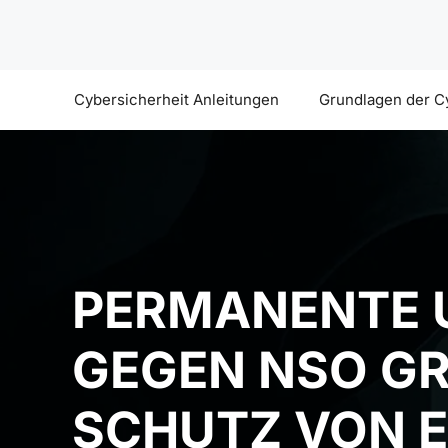
Zum
Inhalt
springen
Cybersicherheit Anleitungen
Grundlagen der C
PERMANENTE 
GEGEN NSO GR
SCHUTZ VON 