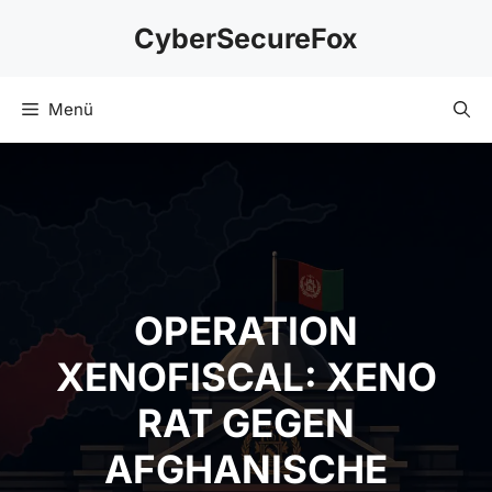
Zum
CyberSecureFox
Inhalt
springen
Menü
OPERATION
XENOFISCAL: XENO
RAT GEGEN
AFGHANISCHE