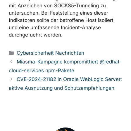
Organisationen des oeffentlichen Sektors in
Afghanistan und Suedasien wird empfohlen,
vorrangig ihre Arbeitsplaetze auf untypische
HTA-Downloads ueber mshta.exe,
verdächtige Registry-Schluessel, die
Microsoft Edge imitieren, sowie ausgehende
TCP-Verbindungen mit Anzeichen von
SOCKS5-Tunneling zu untersuchen. Bei
Feststellung eines dieser Indikatoren sollte der
betroffene Host isoliert und eine umfassende
Incident-Analyse durchgefuehrt werden.
Kategorien
Cybersicherheit Nachrichten
Miasma-Kampagne kompromittiert
@redhat-cloud-services npm-Pakete
CVE-2024-21182 in Oracle WebLogic