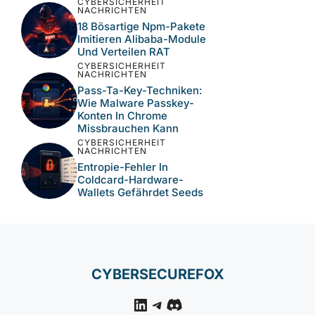
Wie Der Keyv-Npm-
Supply-Chain-Hack
Hunderte Pakete
Kompromittierte
CYBERSICHERHEIT
NACHRICHTEN
Aktive Ausnutzung Von
CVE-2026-18577 In N-
Able N-Central Über Take
Control
CYBERSICHERHEIT
NACHRICHTEN
18 Bösartige Npm-Pakete
Imitieren Alibaba-Module
Und Verteilen RAT
CYBERSICHERHEIT
NACHRICHTEN
Pass-Ta-Key-Techniken:
Wie Malware Passkey-
Konten In Chrome
Missbrauchen Kann
CYBERSICHERHEIT
NACHRICHTEN
Entropie-Fehler In
Coldcard-Hardware-