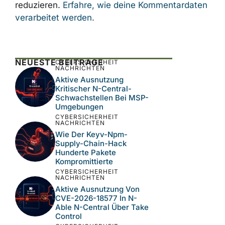
Name, E-Mail-Adresse und Website in
diesem Browser für meinen nächsten
Kommentar speichern.
Diese Website verwendet Akismet, um Spam
zu reduzieren.
Erfahre, wie deine
Kommentardaten verarbeitet werden.
NEUESTE BEITRÄGE
CYBERSICHERHEIT
NACHRICHTEN
Aktive Ausnutzung
Kritischer N-Central-
Schwachstellen Bei MSP-
Umgebungen
CYBERSICHERHEIT
NACHRICHTEN