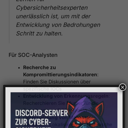
Cybersicherheitsexperten
unerlässlich ist, um mit der
Entwicklung von Bedrohungen
Schritt zu halten.
Für SOC-Analysten
Recherche zu
Kompromittierungsindikatoren
:
Finden Sie Diskussionen über
×
spezifische IOCs
Entwicklung von Erkennungsregeln
:
Recherchieren Sie Muster für die
Erstellung von SIEM-Regeln
Untersuchung von Malware-
Verhalten
: Lokalisieren Sie technische