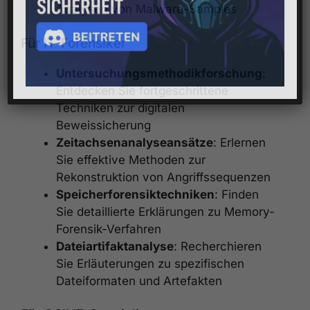
Analysen von Malware-Samples
Für IT-Forensiker
Untersuchungsmethodikforschung
:
Entdecken Sie fortgeschrittene
Techniken zur digitalen
Beweissicherung
Zeitachsenanalyseansätze
: Erlernen
Sie effektive Methoden zur
Rekonstruktion von Angriffssequenzen
Speicherforensiktechniken
: Finden
Sie detaillierte Erklärungen zu Memory-
Forensik-Verfahren
Dateiartifaktanalyse
: Recherchieren
Sie Erläuterungen zu spezifischen
Dateiformaten und Artefakten