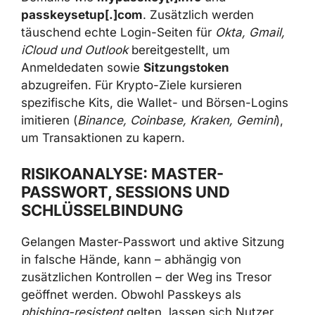
passkeysetup[.]com
. Zusätzlich werden
täuschend echte Login-Seiten für
Okta, Gmail,
iCloud und Outlook
bereitgestellt, um
Anmeldedaten sowie
Sitzungs­token
abzugreifen. Für Krypto-Ziele kursieren
spezifische Kits, die Wallet- und Börsen-Logins
imitieren (
Binance, Coinbase, Kraken, Gemini
),
um Transaktionen zu kapern.
RISIKOANALYSE: MASTER-
PASSWORT, SESSIONS UND
SCHLÜSSELBINDUNG
Gelangen Master-Passwort und aktive Sitzung
in falsche Hände, kann – abhängig von
zusätzlichen Kontrollen – der Weg ins Tresor
geöffnet werden. Obwohl Passkeys als
phishing-resistent
gelten, lassen sich Nutzer