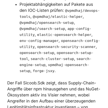
(SCA) einsetzen, die anomales
Paketverhalten erkennen können –
etwa Netzwerkaufrufe, Dateizugriffe
oder den Zugriff auf
Umgebungsvariablen.
Die Nutzung von preinstall/postinstall-
Hooks in npm-Projekten über den
Parameter
ignore-scripts
einschränken.
Projektabhängigkeiten auf Pakete aus
den IOC-Listen prüfen:
,
@vpmdhaj/devops-tools
,
@vpmdhaj/elastic-helper
,
@vpmdhaj/opensearch-setup
,
@vpmdhaj/search-setup
app-config-
,
,
utility
elastic-opensearch-helper
,
env-config-manager
opensearch-
,
config-utility
opensearch-security-