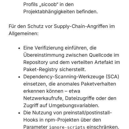
Passwörter der PFX-Dateien rotieren
und betroffene Kunden-IDs ändern oder
deaktivieren.
Authentifizierungs- und API-Logs von
Sicoob auf Anzeichen ungewöhnlicher
Aktivitäten prüfen.
Überprüfen, ob sich weitere Pakete des
Profils „sicoob“ in den
Projektabhängigkeiten befinden.
Für den Schutz vor Supply-Chain-Angriffen im
Allgemeinen:
Eine Verifizierung einführen, die
Übereinstimmung zwischen Quellcode
im Repository und dem verteilten
Artefakt im Paket-Registry sicherstellt.
Dependency-Scanning-Werkzeuge