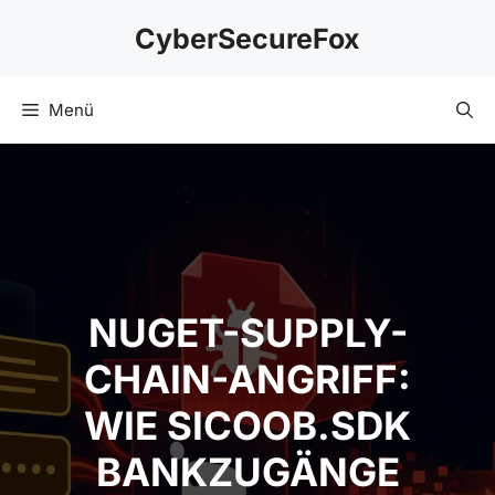
Zum
CyberSecureFox
Inhalt
springen
Menü
NUGET-SUPPLY-
CHAIN-ANGRIFF: WIE
SICOOB.SDK
BANKZUGÄNGE