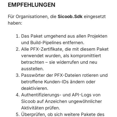
Ökosystem ist deutlich größer: Insgesamt
wurden in den letzten Wochen über 600
bösartige Pakete entdeckt, die auf den
Diebstahl von Cloud-Zugangsdaten, CI/CD-
Geheimnissen und Entwicklerdaten abzielen.
EMPFEHLUNGEN
Für Organisationen, die
Sicoob.Sdk
eingesetzt haben:
Das Paket umgehend aus allen
Projekten und Build-Pipelines
entfernen.
Alle PFX-Zertifikate, die mit diesem
Paket verwendet wurden, als
kompromittiert betrachten – sie
widerrufen und neu ausstellen.