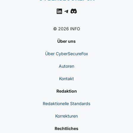
Pass-Ta-Key-Techniken:
Wie Malware Passkey-
Konten In Chrome
Missbrauchen Kann
CYBERSICHERHEIT
NACHRICHTEN
Entropie-Fehler In
Coldcard-Hardware-
Wallets Gefährdet Seeds
CYBERSECUREFOX
LinkedIn
Telegram
Discord
© 2026 INFO
Über uns