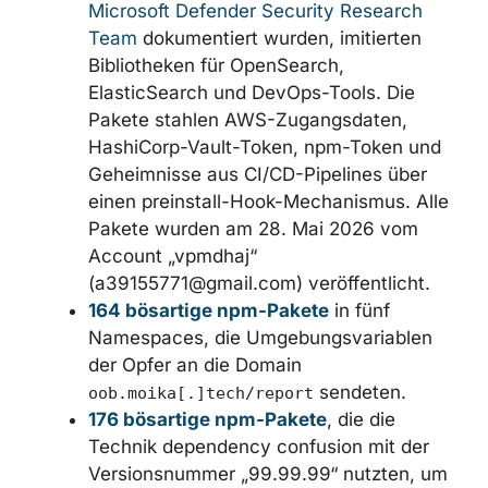
14 bösartige npm-Pakete
, die vom
Microsoft Defender Security Research
Team
dokumentiert wurden, imitierten
Bibliotheken für OpenSearch,
ElasticSearch und DevOps-Tools. Die
Pakete stahlen AWS-Zugangsdaten,
HashiCorp-Vault-Token, npm-Token
und Geheimnisse aus CI/CD-Pipelines
über einen preinstall-Hook-
Mechanismus. Alle Pakete wurden am
28. Mai 2026 vom Account „vpmdhaj“
(
a39155771@gmail.com
) veröffentlicht.
164 bösartige npm-Pakete
in fünf
Namespaces, die Umgebungsvariablen
der Opfer an die Domain
sendeten.
oob.moika[.]tech/report
176 bösartige npm-Pakete
, die die