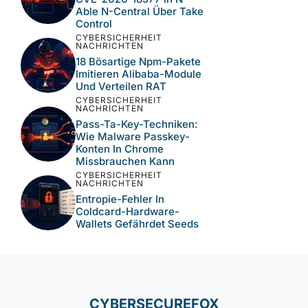
NEUESTE BEITRÄGE
CYBERSICHERHEIT
NACHRICHTEN
Aktive Ausnutzung
Kritischer N-Central-
Schwachstellen Bei MSP-
Umgebungen
CYBERSICHERHEIT
NACHRICHTEN
Wie Der Keyv-Npm-
Supply-Chain-Hack
Hunderte Pakete
Kompromittierte
CYBERSICHERHEIT
NACHRICHTEN
Aktive Ausnutzung Von
CVE-2026-18577 In N-
Able N-Central Über Take
Control
CYBERSICHERHEIT
NACHRICHTEN
18 Bösartige Npm-Pakete
Imitieren Alibaba-Module
Und Verteilen RAT
CYBERSICHERHEIT
NACHRICHTEN