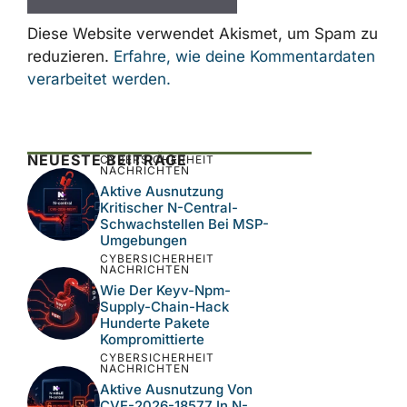
E-
Mail-
Adresse
Website
Name, E-Mail-Adresse und Website in
diesem Browser für meinen nächsten
Kommentar speichern.
Diese Website verwendet Akismet, um Spam
zu reduzieren.
Erfahre, wie deine
Kommentardaten verarbeitet werden.