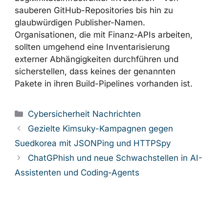
,
,
scanner
opensearch-setup
,
opensearch-setup-tool
search-
,
,
cluster-setup
search-engine-setup
,
.
vpmdhaj-opensearch-setup
forge-jsxy
Der Fall Sicoob.Sdk zeigt, dass Supply-Chain-
Angriffe über npm hinausgehen und das
NuGet-Ökosystem aktiv ins Visier nehmen,
wobei Angreifer in den Aufbau einer
überzeugenden Legitimitätsinfrastruktur
investieren – von sauberen GitHub-
Repositories bis hin zu glaubwürdigen
Publisher-Namen. Organisationen, die mit
Finanz-APIs arbeiten, sollten umgehend eine
Inventarisierung externer Abhängigkeiten
durchführen und sicherstellen, dass keines
der genannten Pakete in ihren Build-Pipelines
vorhanden ist.