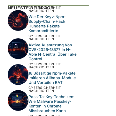
NEUESTE BEITRÄGE
CYBERSICHERHEIT
NACHRICHTEN
Wie Der Keyv-Npm-
Supply-Chain-Hack
Hunderte Pakete
Kompromittierte
CYBERSICHERHEIT
NACHRICHTEN
Aktive Ausnutzung Von
CVE-2026-18577 In N-
Able N-Central Über Take
Control
CYBERSICHERHEIT
NACHRICHTEN
18 Bösartige Npm-Pakete
Imitieren Alibaba-Module
Und Verteilen RAT
CYBERSICHERHEIT
NACHRICHTEN
Pass-Ta-Key-Techniken:
Wie Malware Passkey-
Konten In Chrome
Missbrauchen Kann
CYBERSICHERHEIT