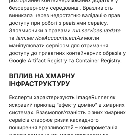
розгортання контейнеризованих додатків у
безсерверному середовищі. Вразливість
виникала через недостатню валідацію прав
доступу при роботі з ревізіями сервісу.
Зловмисники з правами
run.services.update
та
iam.serviceAccounts.actAs
могли
маніпулювати сервісом для отримання
доступу до приватних контейнерних образів у
Google Artifact Registry та Container Registry.
ВПЛИВ НА ХМАРНУ
ІНФРАСТРУКТУРУ
Експерти характеризують ImageRunner як
яскравий приклад “ефекту доміно” в хмарних
системах. Взаємопов’язаність різних хмарних
сервісів створює ризик каскадного
поширення вразливостей – компрометація