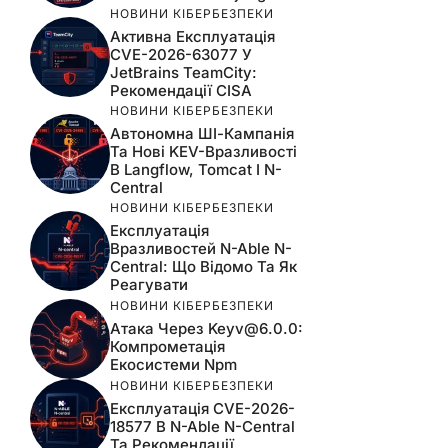
НОВИНИ КІБЕРБЕЗПЕКИ
Активна Експлуатація
CVE-2026-63077 У
JetBrains TeamCity:
Рекомендації CISA
НОВИНИ КІБЕРБЕЗПЕКИ
Автономна ШІ-Кампанія
Та Нові KEV-Вразливості
В Langflow, Tomcat І N-
Central
НОВИНИ КІБЕРБЕЗПЕКИ
Експлуатація
Вразливостей N-Able N-
Central: Що Відомо Та Як
Реагувати
НОВИНИ КІБЕРБЕЗПЕКИ
Атака Через
Keyv@6.0.0
:
Компрометація
Екосистеми Npm
НОВИНИ КІБЕРБЕЗПЕКИ
Експлуатація CVE-2026-
18577 В N-Able N-Central
Та Рекомендації