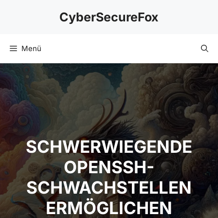
Zum
CyberSecureFox
Inhalt
springen
Menü
SCHWERWIEGENDE
OPENSSH-
SCHWACHSTELLEN
ERMÖGLICHEN