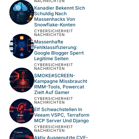
NACHRICHTEN
Kanadier Bekennt Sich
Schuldig Nach
Massenhacks Von
Snowflake-Konten
CYBERSICHERHEIT
NACHRICHTEN
Massenhafte
Fehlklassifizierung:
Google Blogger Sperrt
Legitime Seiten
CYBERSICHERHEIT
NACHRICHTEN
SMOKE#SCREEN-
Kampagne Missbraucht
RMM-Tools, Powercat
Zielt Auf Gamer
CYBERSICHERHEIT
NACHRICHTEN
Elf Schwachstellen In
Veeam VSPC, Terraform
MCP Server Und Django
CYBERSICHERHEIT
NACHRICHTEN
Aktiv Ausgenutzte CVE-