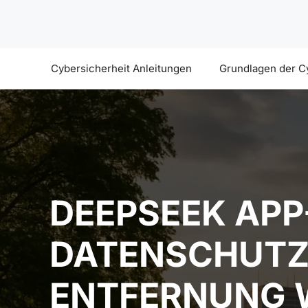
Zum
Inhalt
springen
Cybersicherheit Anleitungen
Grundlagen der C
DEEPSEEK APP
DATENSCHUTZ
ENTFERNUNG 