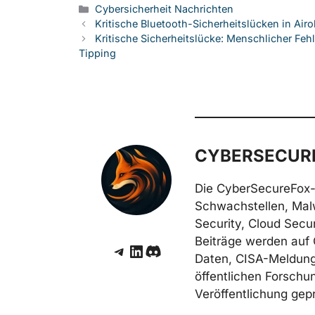
Kategorien
Cybersicherheit Nachrichten
Kritische Bluetooth-Sicherheitslücken in Ai
Kritische Sicherheitslücke: Menschlicher Feh
Tipping
CYBERSECURE
Die CyberSecureFox-
Schwachstellen, Mal
Security, Cloud Secur
Beiträge werden auf 
Telegram
LinkedIn
Discord
Daten, CISA-Meldunge
öffentlichen Forschun
Veröffentlichung gepr