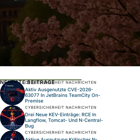
NEUESTE BEITRÄGE
CYBERSICHERHEIT NACHRICHTEN
Aktiv Ausgenutzte CVE-2026-
63077 In JetBrains TeamCity On-
Premise
CYBERSICHERHEIT NACHRICHTEN
Drei Neue KEV-Einträge: RCE In
Langflow, Tomcat- Und N-Central-
Bug
CYBERSICHERHEIT NACHRICHTEN
Aktive Ausnutzung Kritischer N-