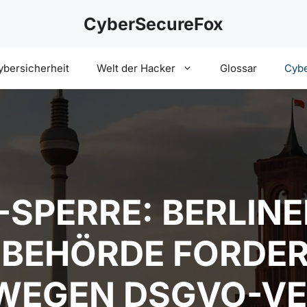
CyberSecureFox
ybersicherheit
Welt der Hacker
Glossar
Cybe
-SPERRE: BERLINE
BEHÖRDE FORDE
WEGEN DSGVO-VE