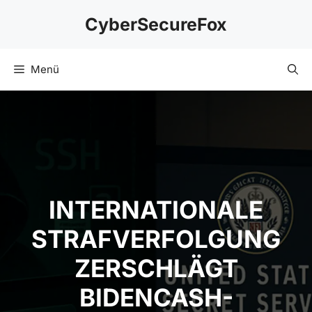
Zum
CyberSecureFox
Inhalt
springen
Menü
INTERNATIONALE
STRAFVERFOLGUNG
ZERSCHLÄGT
BIDENCASH-