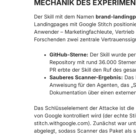
MECHANIK DES EXPERIME
Der Skill mit dem Namen
brand-landing
Landingpages mit Google Stitch positionie
Anwender – Marketingfachleute, Vertrieb
Forschenden zwei zentrale Vertrauenssigna
GitHub-Sterne:
Der Skill wurde per
Repository mit rund 36.000 Sterne
PR erbte der Skill den Ruf des ges
Sauberes Scanner-Ergebnis:
Das P
Anweisung für den Agenten, das „St
Dokumentation über einen externen 
Das Schlüsselelement der Attacke ist di
von Google kontrolliert wird (der echte St
stitch.withgoogle.com). Zunächst war un
abgelegt, sodass Scanner das Paket als s