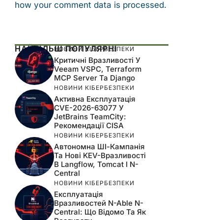
how your comment data is processed.
НАЙБІЛЬШ ПОПУЛЯРНІ
НОВИНИ КІБЕРБЕЗПЕКИ
Критичні Вразливості У
Veeam VSPC, Terraform
MCP Server Та Django
НОВИНИ КІБЕРБЕЗПЕКИ
Активна Експлуатація
CVE-2026-63077 У
JetBrains TeamCity:
Рекомендації CISA
НОВИНИ КІБЕРБЕЗПЕКИ
Автономна ШІ-Кампанія
Та Нові KEV-Вразливості
В Langflow, Tomcat І N-
Central
НОВИНИ КІБЕРБЕЗПЕКИ
Експлуатація
Вразливостей N-Able N-
Central: Що Відомо Та Як