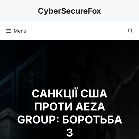
Skip
CyberSecureFox
to
content
Menu
САНКЦІЇ США
ПРОТИ AEZA
GROUP: БОРОТЬБА
З