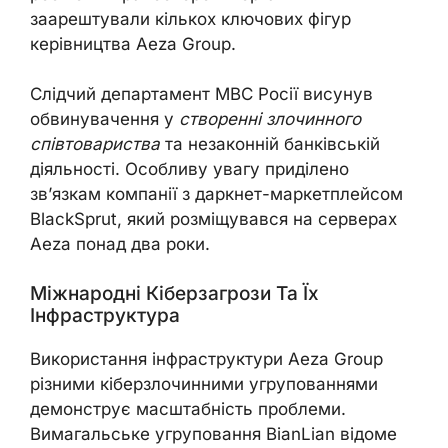
заарештували кількох ключових фігур
керівництва Aeza Group.
Слідчий департамент МВС Росії висунув
обвинувачення у
створенні злочинного
співтовариства
та незаконній банківській
діяльності. Особливу увагу приділено
зв’язкам компанії з даркнет-маркетплейсом
BlackSprut, який розміщувався на серверах
Aeza понад два роки.
Міжнародні Кіберзагрози Та Їх
Інфраструктура
Використання інфраструктури Aeza Group
різними кіберзлочинними угрупованнями
демонструє масштабність проблеми.
Вимагальське угруповання BianLian відоме