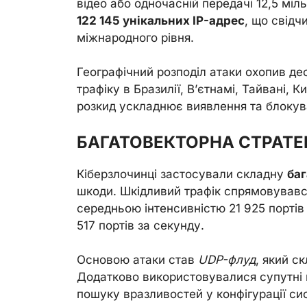
відео або одночасній передачі 12,5 мі
122 145 унікальних IP-адрес
, що свідч
міжнародного рівня.
Географічний розподіл атаки охопив де
трафіку в Бразилії, В’єтнамі, Тайвані, К
розкид ускладнює виявлення та блокув
БАГАТОВЕКТОРНА СТРАТЕ
Кіберзлочинці застосували складну
ба
шкоди. Шкідливий трафік спрямовувався
середньою інтенсивністю 21 925 портів
517 портів за секунду.
Основою атаки став
UDP-флуд
, який с
Додатково використовувалися супутні в
пошуку вразливостей у конфігурації си