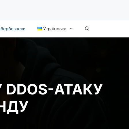
ібербезпеки
Українська
 DDOS-АТАКУ
УНДУ