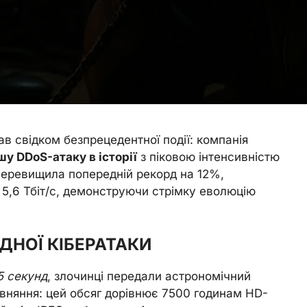
тав свідком безпрецедентної події: компанія
у DDoS-атаку в історії
з піковою інтенсивністю
 перевищила попередній рекорд на 12%,
і 5,6 Тбіт/с, демонструючи стрімку еволюцію
ДНОЇ КІБЕРАТАКИ
5 секунд
, злочинці передали астрономічний
івняння: цей обсяг дорівнює 7500 годинам HD-