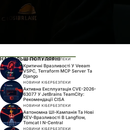
НАЙБІЛЬШ ПОПУЛЯРНІ
НОВИНИ КІБЕРБЕЗПЕКИ
Критичні Вразливості У Veeam
VSPC, Terraform MCP Server Та
Django
НОВИНИ КІБЕРБЕЗПЕКИ
Активна Експлуатація CVE-2026-
63077 У JetBrains TeamCity:
Рекомендації CISA
НОВИНИ КІБЕРБЕЗПЕКИ
Автономна ШІ-Кампанія Та Нові
KEV-Вразливості В Langflow,
Tomcat І N-Central
НОВИНИ КІБЕРБЕЗПЕКИ