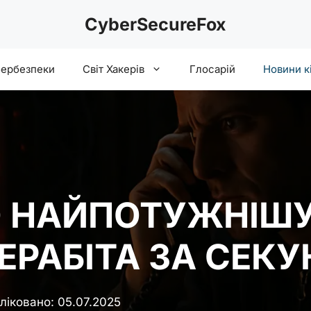
CyberSecureFox
бербезпеки
Світ Хакерів
Глосарій
Новини к
 НАЙПОТУЖНІШУ
3 ТЕРАБІТА ЗА СЕК
ліковано:
05.07.2025