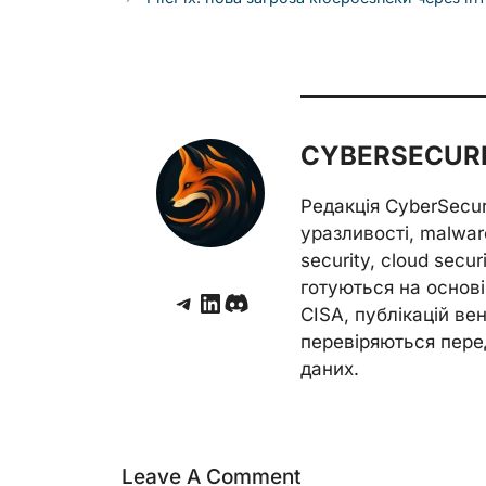
CYBERSECURE
Редакція CyberSecu
уразливості, malwar
security, cloud secur
готуються на основі 
Telegram
LinkedIn
Discord
CISA, публікацій венд
перевіряються пере
даних.
Leave A Comment