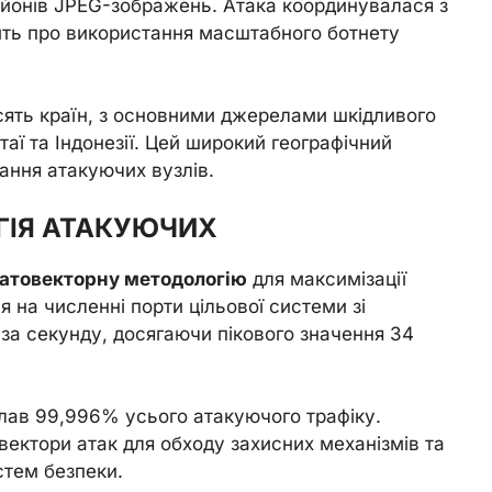
льйонів JPEG-зображень. Атака координувалася з
ить про використання масштабного ботнету
сять країн, з основними джерелами шкідливого
итаї та Індонезії. Цей широкий географічний
ання атакуючих вузлів.
ГІЯ АТАКУЮЧИХ
гатовекторну методологію
для максимізації
 на численні порти цільової системи зі
 за секунду, досягаючи пікового значення 34
клав 99,996% усього атакуючого трафіку.
ектори атак для обходу захисних механізмів та
стем безпеки.