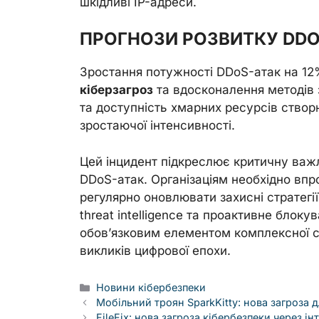
шкідливі IP-адреси.
ПРОГНОЗИ РОЗВИТКУ DDO
Зростання потужності DDoS-атак на 12%
кіберзагроз
та вдосконалення методів 
та доступність хмарних ресурсів ство
зростаючої інтенсивності.
Цей інцидент підкреслює критичну важл
DDoS-атак. Організаціям необхідно вп
регулярно оновлювати захисні стратегії
threat intelligence та проактивне блок
обов’язковим елементом комплексної с
викликів цифрової епохи.
Categories
Новини кібербезпеки
Мобільний троян SparkKitty: нова загроза 
FileFix: нова загроза кібербезпеки через 