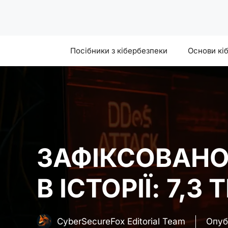
Skip
to
content
Посібники з кібербезпеки
Основи кі
ЗАФІКСОВАНО
В ІСТОРІЇ: 7,
CyberSecureFox Editorial Team
Опуб