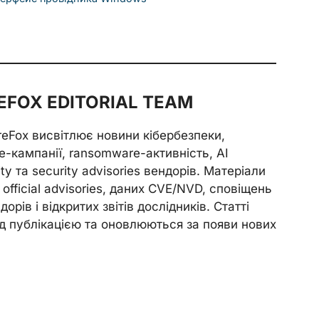
FOX EDITORIAL TEAM
reFox висвітлює новини кібербезпеки,
e-кампанії, ransomware-активність, AI
ity та security advisories вендорів. Матеріали
official advisories, даних CVE/NVD, сповіщень
орів і відкритих звітів дослідників. Статті
д публікацією та оновлюються за появи нових