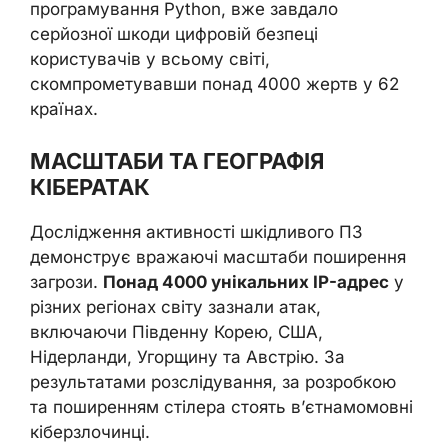
програмування Python, вже завдало
серйозної шкоди цифровій безпеці
користувачів у всьому світі,
скомпрометувавши понад 4000 жертв у 62
країнах.
МАСШТАБИ ТА ГЕОГРАФІЯ
КІБЕРАТАК
Дослідження активності шкідливого ПЗ
демонструє вражаючі масштаби поширення
загрози.
Понад 4000 унікальних IP-адрес
у
різних регіонах світу зазнали атак,
включаючи Південну Корею, США,
Нідерланди, Угорщину та Австрію. За
результатами розслідування, за розробкою
та поширенням стілера стоять в’єтнамомовні
кіберзлочинці.