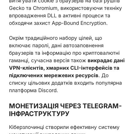
витягувати cookie з браузерів на базі рушіїв
Gecko та Chromium, використовуючи техніку
впровадження DLL в активні процеси та
обходячи захист App-Bound Encryption.
Окрім традиційного набору цілей, що
включає паролі, дані автозаповнення
браузерів та інформацію про криптовалютні
гаманці, сучасна версія також
викрадає дані
VPN-клієнтів, хмарних CLI-інтерфейсів та
підключених мережевих ресурсів
. До
списку цільових додатків входить популярна
платформа Discord.
МОНЕТИЗАЦІЯ ЧЕРЕЗ TELEGRAM-
ІНФРАСТРУКТУРУ
Кіберзлочинці створили ефективну систему