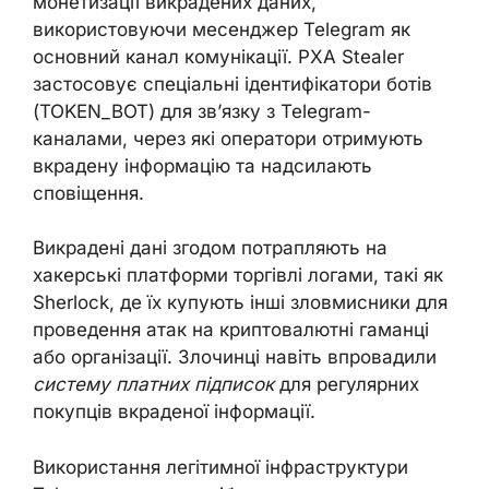
монетизації викрадених даних,
використовуючи месенджер Telegram як
основний канал комунікації. PXA Stealer
застосовує спеціальні ідентифікатори ботів
(TOKEN_BOT) для зв’язку з Telegram-
каналами, через які оператори отримують
вкрадену інформацію та надсилають
сповіщення.
Викрадені дані згодом потрапляють на
хакерські платформи торгівлі логами, такі як
Sherlock, де їх купують інші зловмисники для
проведення атак на криптовалютні гаманці
або організації. Злочинці навіть впровадили
систему платних підписок
для регулярних
покупців вкраденої інформації.
Використання легітимної інфраструктури