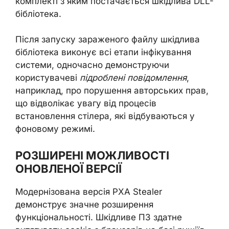
комплекті з яким постачається шкідлива DLL-
бібліотека.
Після запуску зараженого файлу шкідлива
бібліотека виконує всі етапи інфікування
системи, одночасно демонструючи
користувачеві
підроблені повідомлення
,
наприклад, про порушення авторських прав,
що відволікає увагу від процесів
встановлення стілера, які відбуваються у
фоновому режимі.
РОЗШИРЕНІ МОЖЛИВОСТІ
ОНОВЛЕНОЇ ВЕРСІЇ
Модернізована версія PXA Stealer
демонструє значне розширення
функціональності. Шкідливе ПЗ здатне