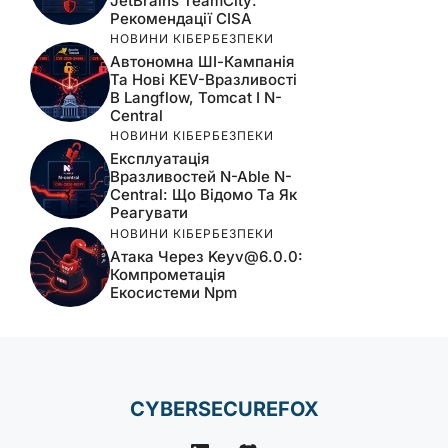
JetBrains TeamCity:
Рекомендації CISA
НОВИНИ КІБЕРБЕЗПЕКИ
Автономна ШІ-Кампанія
Та Нові KEV-Вразливості
В Langflow, Tomcat І N-
Central
НОВИНИ КІБЕРБЕЗПЕКИ
Експлуатація
Вразливостей N-Able N-
Central: Що Відомо Та Як
Реагувати
НОВИНИ КІБЕРБЕЗПЕКИ
Атака Через
Keyv@6.0.0
:
Компрометація
Екосистеми Npm
CYBERSECUREFOX