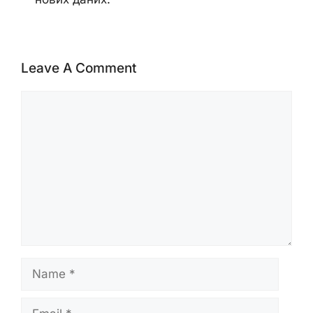
Leave A Comment
Comment
Name
Email