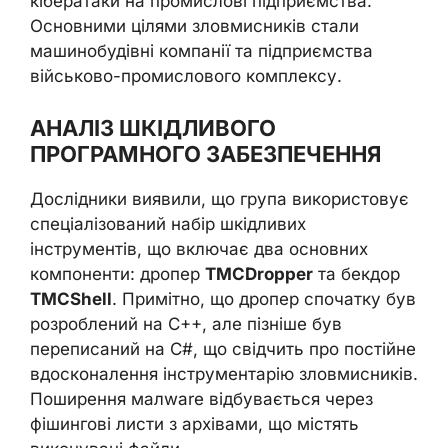
кібератаки на промислові підприємства.
Основними цілями зловмисників стали
машинобудівні компанії та підприємства
військово-промислового комплексу.
АНАЛІЗ ШКІДЛИВОГО
ПРОГРАМНОГО ЗАБЕЗПЕЧЕННЯ
Дослідники виявили, що група використовує
спеціалізований набір шкідливих
інструментів, що включає два основних
компоненти: дропер
TMCDropper
та бекдор
TMCShell
. Примітно, що дропер спочатку був
розроблений на C++, але пізніше був
переписаний на C#, що свідчить про постійне
вдосконалення інструментарію зловмисників.
Поширення малware відбувається через
фішингові листи з архівами, що містять