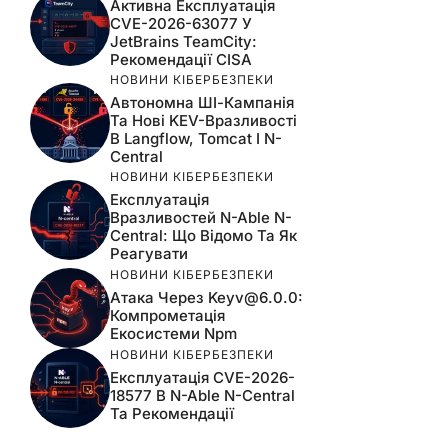
Активна Експлуатація
CVE-2026-63077 У
JetBrains TeamCity:
Рекомендації CISA
НОВИНИ КІБЕРБЕЗПЕКИ
Автономна ШІ-Кампанія
Та Нові KEV-Вразливості
В Langflow, Tomcat І N-
Central
НОВИНИ КІБЕРБЕЗПЕКИ
Експлуатація
Вразливостей N-Able N-
Central: Що Відомо Та Як
Реагувати
НОВИНИ КІБЕРБЕЗПЕКИ
Атака Через
Keyv@6.0.0
:
Компрометація
Екосистеми Npm
НОВИНИ КІБЕРБЕЗПЕКИ
Експлуатація CVE-2026-
18577 В N-Able N-Central
Та Рекомендації