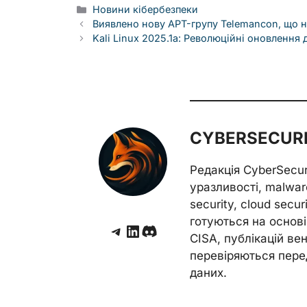
Categories
Новини кібербезпеки
Виявлено нову APT-групу Telemancon, що 
Kali Linux 2025.1a: Революційні оновлення
CYBERSECURE
Редакція CyberSecu
уразливості, malwar
security, cloud secur
готуються на основі 
Telegram
LinkedIn
Discord
CISA, публікацій венд
перевіряються пере
даних.