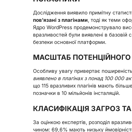
Дослідження виявило примітну статист
пов’язані з плагінами
, тоді як теми о
Ядро WordPress продемонструвало висо
вразливостей були виявлені в базовій 
безпеки основної платформи.
МАСШТАБ ПОТЕНЦІЙНОГО 
Особливу увагу привертає поширеність
виявлено в плагінах з понад 100 000 ак
що 115 вразливих плагінів мають більш
позначки в 10 мільйонів інсталяцій.
КЛАСИФІКАЦІЯ ЗАГРОЗ ТА
За оцінкою експертів, розподіл вразли
чином: 69,6% мають низьку ймовірність