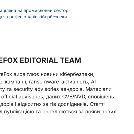
націлена на промисловий сектор
 для професіоналів кібербезпеки
FOX EDITORIAL TEAM
reFox висвітлює новини кібербезпеки,
e-кампанії, ransomware-активність, AI
ity та security advisories вендорів. Матеріали
official advisories, даних CVE/NVD, сповіщень
орів і відкритих звітів дослідників. Статті
д публікацією та оновлюються за появи нових