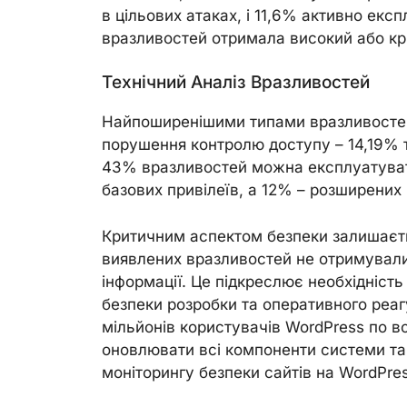
в цільових атаках, і 11,6% активно ек
вразливостей отримала високий або кр
Технічний Аналіз Вразливостей
Найпоширенішими типами вразливостей 
порушення контролю доступу – 14,19% т
43% вразливостей можна експлуатуват
базових привілеїв, а 12% – розширених
Критичним аспектом безпеки залишаєть
виявлених вразливостей не отримували
інформації. Це підкреслює необхідніст
безпеки розробки та оперативного реаг
мільйонів користувачів WordPress по в
оновлювати всі компоненти системи та
моніторингу безпеки сайтів на WordPres