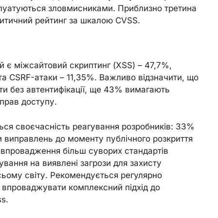
сплуатуються зловмисниками. Приблизно третина
итичний рейтинг за шкалою CVSS.
є міжсайтовий скриптинг (XSS) – 47,7%,
а CSRF-атаки – 11,35%. Важливо відзначити, що
и без автентифікації, ще 43% вимагають
 прав доступу.
ся своєчасність реагування розробників: 33%
 виправлень до моменту публічного розкриття
ь впровадження більш суворих стандартів
ування на виявлені загрози для захисту
сьому світу. Рекомендується регулярно
 впроваджувати комплексний підхід до
s.