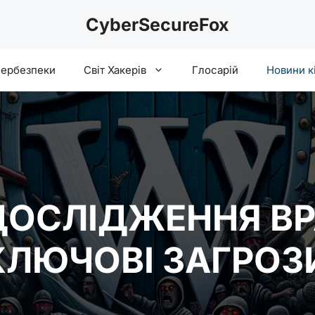
CyberSecureFox
бербезпеки
Світ Хакерів
Глосарій
Новини к
ДОСЛІДЖЕННЯ В
КЛЮЧОВІ ЗАГРОЗ