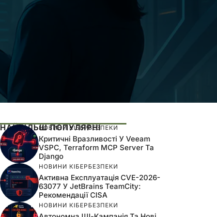
НАЙБІЛЬШ ПОПУЛЯРНІ
НОВИНИ КІБЕРБЕЗПЕКИ
Критичні Вразливості У Veeam
VSPC, Terraform MCP Server Та
Django
НОВИНИ КІБЕРБЕЗПЕКИ
Активна Експлуатація CVE-2026-
63077 У JetBrains TeamCity:
Рекомендації CISA
НОВИНИ КІБЕРБЕЗПЕКИ
Автономна ШІ-Кампанія Та Нові