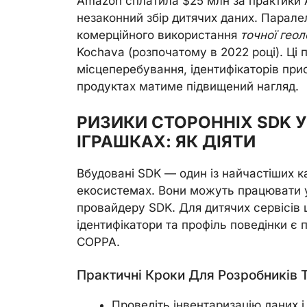
Amazon сплатила $25 млн за практики 
незаконний збір дитячих даних. Парал
комерційного використання
точної геол
Kochava (розпочатому в 2022 році). Ці 
місцеперебування, ідентифікаторів прис
продуктах матиме підвищений нагляд.
РИЗИКИ СТОРОННІХ SDK У
ІГРАШКАХ: ЯК ДІЯТИ
Вбудовані SDK — один із найчастіших к
екосистемах. Вони можуть працювати у 
провайдеру SDK. Для дитячих сервісів ц
ідентифікатори та профіль поведінки є
COPPA.
Практичні Кроки Для Розробників 
Проведіть інвентаризацію даних і