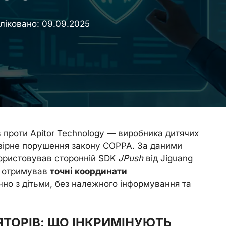
ліковано:
09.09.2025
 проти Apitor Technology — виробника дитячих
вірне порушення закону COPPA. За даними
икористовував сторонній SDK
JPush
від Jiguang
ку отримував
точні координати
но з дітьми, без належного інформування та
ЯТОРІВ: ЩО ІНКРИМІНУЮТЬ