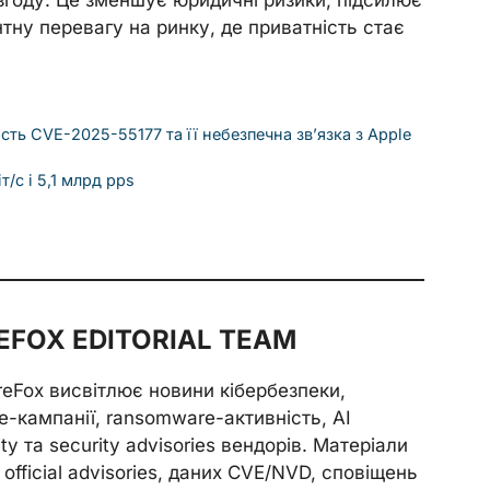
тну перевагу на ринку, де приватність стає
сть CVE-2025-55177 та її небезпечна зв’язка з Apple
т/с і 5,1 млрд pps
FOX EDITORIAL TEAM
reFox висвітлює новини кібербезпеки,
e-кампанії, ransomware-активність, AI
ity та security advisories вендорів. Матеріали
official advisories, даних CVE/NVD, сповіщень