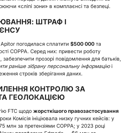
рюючи «сліпі зони» в комплаєнсі та безпеці.
ВАННЯ: ШТРАФ І
АЄНСУ
 Apitor погодилася сплатити
$500 000
та
ості COPPA. Серед них: привести роботу
у, забезпечити прозорі повідомлення для батьків,
ити раніше зібрану персональну інформацію
і
меження строків зберігання даних.
ИЛЕННЯ КОНТРОЛЮ ЗА
ТА ГЕОЛОКАЦІЄЮ
егію FTC щодо
жорсткішого правозастосування
роки Комісія ініціювала низку гучних кейсів: у
75 млн за претензіями COPPA; у 2023 році