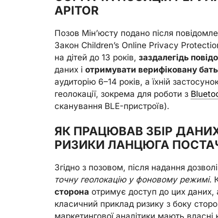
APITOR
Позов Мін’юсту подано після повідомле
Закон Children’s Online Privacy Protecti
на дітей до 13 років,
заздалегідь повід
даних і
отримувати верифіковану бать
аудиторію 6–14 років, а їхній застосун
геолокації, зокрема для роботи з
Blueto
сканування BLE-пристроїв).
ЯК ПРАЦЮВАВ ЗБІР ДАНИХ
РИЗИКИ ЛАНЦЮГА ПОСТА
Згідно з позовом, після надання дозвол
точну геолокацію у фоновому режимі
.
сторона
отримує доступ до цих даних, а
класичний приклад ризику з боку сторо
маркетингової аналітики мають власні 