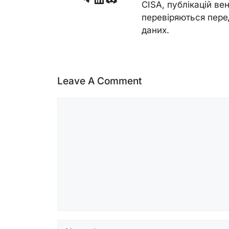
CISA, публікацій венд
перевіряються пере
даних.
Leave A Comment
Comment
Name