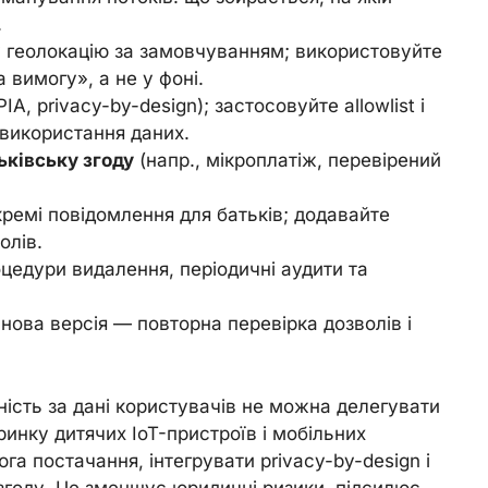
.
ну геолокацію за замовчуванням; використовуйте
 вимогу», а не у фоні.
A, privacy-by-design); застосовуйте allowlist і
 використання даних.
ьківську згоду
(напр., мікроплатіж, перевірений
кремі повідомлення для батьків; додавайте
олів.
оцедури видалення, періодичні аудити та
нова версія — повторна перевірка дозволів і
ність за дані користувачів не можна делегувати
инку дитячих IoT-пристроїв і мобільних
га постачання, інтегрувати privacy-by-design і
згоду. Це зменшує юридичні ризики, підсилює