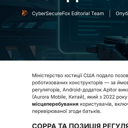
CyberSecureFox Editorial Team
Опуб
Міністерство юстиції США подало позов
роботизованих конструкторів — за ймо
регуляторів, Android-додаток Apitor в
(Aurora Mobile, Китай), який з 2022 ро
місцеперебування
користувачів, включ
перевірюваної згоди батьків.
COPPA ТА ПОЗИЦІЯ РЕГУЛ