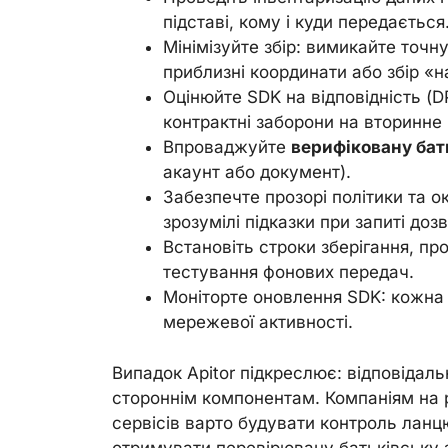
підставі, кому і куди передається
Мінімізуйте збір: вимикайте точ
приблизні координати або збір «на
Оцінюйте SDK на відповідність (DPI
контрактні заборони на вторинне
Впроваджуйте
верифіковану бат
акаунт або документ).
Забезпечте прозорі політики та о
зрозумілі підказки при запиті дозв
Встановіть строки зберігання, пр
тестування фонових передач.
Моніторте оновлення SDK: кожна 
мережевої активності.
Випадок Apitor підкреслює: відповідаль
стороннім компонентам. Компаніям на р
сервісів варто будувати контроль ланцю
отримувати перевірювану батьківську 