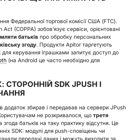
ння Федеральної торгової комісії США (FTC).
on Act (COPPA) зобов’язує сервіси, орієнтовані
омляти батьків
про обробку персональних
ківську згоду
. Продукти Apitor таргетують
ок для керування іграшками запитує доступ до
oth
(на Android це часто необхідно для
: СТОРОННІЙ SDK JPUSH І
ЧАННЯ
ів додаток збирав і передавав на сервери JPush
 Користувачам не розкривалося, що
третя
 згода батьків на таку практику відсутня. Це
нніх SDK: модулі для push-сповіщень чи
канали передачі даних і можуть виходити за