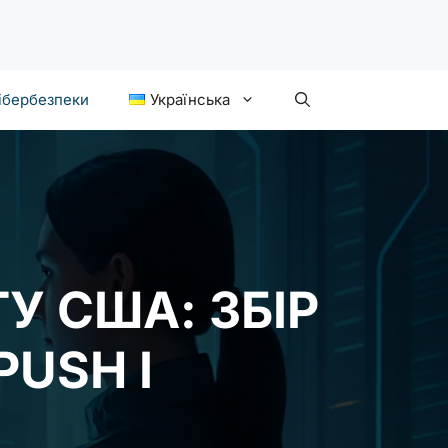
ібербезпеки
Українська
У США: ЗБІР
PUSH І