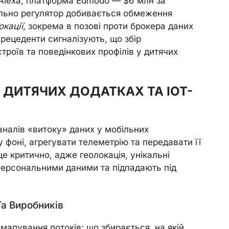
Alexa; платформа Edmodo — $6 млн за
ельно регулятор добивається обмеження
окації
, зокрема в позові проти брокера даних
прецеденти сигналізують, що збір
троїв та поведінкових профілів у дитячих
 ДИТЯЧИХ ДОДАТКАХ ТА IOT-
аналів «витоку» даних у мобільних
фоні, агрегувати телеметрію та передавати її
е критично, адже геолокація, унікальні
 персональними даними та підпадають під
Та Виробників
 мапування потоків: що збирається, на якій