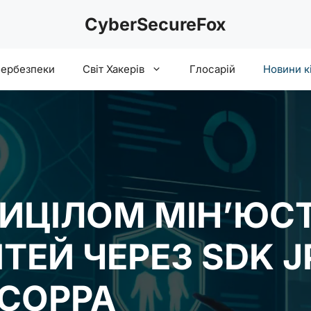
CyberSecureFox
бербезпеки
Світ Хакерів
Глосарій
Новини к
РИЦІЛОМ МІН’ЮСТ
ТЕЙ ЧЕРЕЗ SDK J
 COPPA