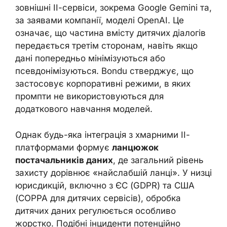
зовнішні ІІ-сервіси, зокрема Google Gemini та,
за заявами компанії, моделі OpenAI. Це
означає, що частина вмісту дитячих діалогів
передається третім сторонам, навіть якщо
дані попередньо мінімізуються або
псевдонімізуються. Bondu стверджує, що
застосовує корпоративні режими, в яких
промпти не використовуються для
додаткового навчання моделей.
Однак будь-яка інтеграція з хмарними ІІ-
платформами формує
ланцюжок
постачальників даних
, де загальний рівень
захисту дорівнює «найслабшій ланці». У низці
юрисдикцій, включно з ЄС (GDPR) та США
(COPPA для дитячих сервісів), обробка
дитячих даних регулюється особливо
жорстко. Подібні інциденти потенційно