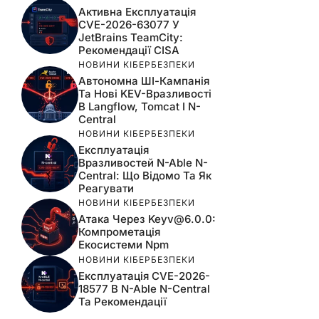
Активна Експлуатація
CVE-2026-63077 У
JetBrains TeamCity:
Рекомендації CISA
НОВИНИ КІБЕРБЕЗПЕКИ
Автономна ШІ-Кампанія
Та Нові KEV-Вразливості
В Langflow, Tomcat І N-
Central
НОВИНИ КІБЕРБЕЗПЕКИ
Експлуатація
Вразливостей N-Able N-
Central: Що Відомо Та Як
Реагувати
НОВИНИ КІБЕРБЕЗПЕКИ
Атака Через
Keyv@6.0.0
:
Компрометація
Екосистеми Npm
НОВИНИ КІБЕРБЕЗПЕКИ
Експлуатація CVE-2026-
18577 В N-Able N-Central
Та Рекомендації