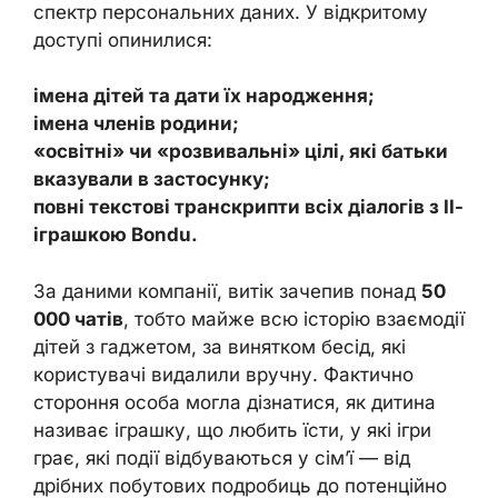
спектр персональних даних. У відкритому
доступі опинилися:
імена дітей та дати їх народження;
імена членів родини;
«освітні» чи «розвивальні» цілі, які батьки
вказували в застосунку;
повні текстові транскрипти всіх діалогів з ІІ-
іграшкою Bondu.
За даними компанії, витік зачепив понад
50
000 чатів
, тобто майже всю історію взаємодії
дітей з гаджетом, за винятком бесід, які
користувачі видалили вручну. Фактично
стороння особа могла дізнатися, як дитина
називає іграшку, що любить їсти, у які ігри
грає, які події відбуваються у сім’ї — від
дрібних побутових подробиць до потенційно