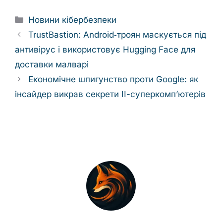
Categories
Новини кібербезпеки
TrustBastion: Android‑троян маскується під
антивірус і використовує Hugging Face для
доставки малварі
Економічне шпигунство проти Google: як
інсайдер викрав секрети ІІ-суперкомп’ютерів