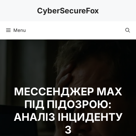
Skip
CyberSecureFox
to
content
Menu
МЕССЕНДЖЕР MAX
ПІД ПІДОЗРОЮ:
АНАЛІЗ ІНЦИДЕНТУ
З