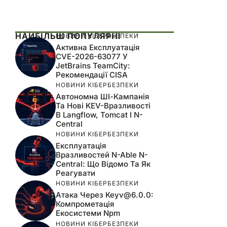
НАЙБІЛЬШ ПОПУЛЯРНІ
НОВИНИ КІБЕРБЕЗПЕКИ
Активна Експлуатація
CVE-2026-63077 У
JetBrains TeamCity:
Рекомендації CISA
НОВИНИ КІБЕРБЕЗПЕКИ
Автономна ШІ-Кампанія
Та Нові KEV-Вразливості
В Langflow, Tomcat І N-
Central
НОВИНИ КІБЕРБЕЗПЕКИ
Експлуатація
Вразливостей N-Able N-
Central: Що Відомо Та Як
Реагувати
НОВИНИ КІБЕРБЕЗПЕКИ
Атака Через
Keyv@6.0.0
:
Компрометація
Екосистеми Npm
НОВИНИ КІБЕРБЕЗПЕКИ