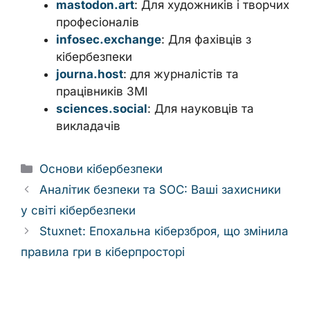
mastodon.art
: Для художників і творчих
професіоналів
infosec.exchange
: Для фахівців з
кібербезпеки
journa.host
: для журналістів та
працівників ЗМІ
sciences.social
: Для науковців та
викладачів
Categories
Основи кібербезпеки
Аналітик безпеки та SOC: Ваші захисники
у світі кібербезпеки
Stuxnet: Епохальна кіберзброя, що змінила
правила гри в кіберпросторі