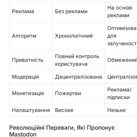
На основі
Реклама
Без реклами
реклами
Оптимізова
Алгоритм
Хронологічний
для
залученост
Повний контроль
Приватність
Обмежени
користувача
Модерація
Децентралізована
Централізо
Реклама/
Монетизація
Пожертви
підписки
Налаштування
Високе
Низьке
Революційні Переваги, Які Пропонує
Mastodon