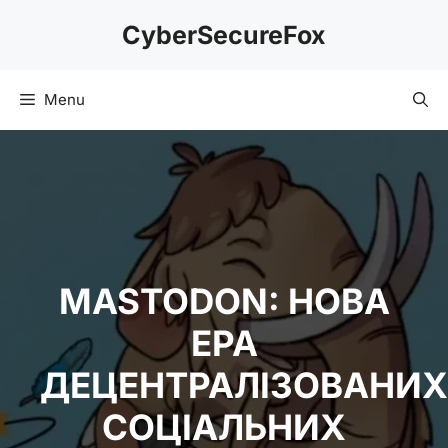
Skip
CyberSecureFox
to
content
Menu
MASTODON: НОВА
ЕРА
ДЕЦЕНТРАЛІЗОВАНИХ
СОЦІАЛЬНИХ