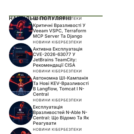
НАЙБІЛЬШ ПОПУЛЯРНІ
НОВИНИ КІБЕРБЕЗПЕКИ
Критичні Вразливості У
Veeam VSPC, Terraform
MCP Server Та Django
НОВИНИ КІБЕРБЕЗПЕКИ
Активна Експлуатація
CVE-2026-63077 У
JetBrains TeamCity:
Рекомендації CISA
НОВИНИ КІБЕРБЕЗПЕКИ
Автономна ШІ-Кампанія
Та Нові KEV-Вразливості
В Langflow, Tomcat І N-
Central
НОВИНИ КІБЕРБЕЗПЕКИ
Експлуатація
Вразливостей N-Able N-
Central: Що Відомо Та Як
Реагувати
НОВИНИ КІБЕРБЕЗПЕКИ