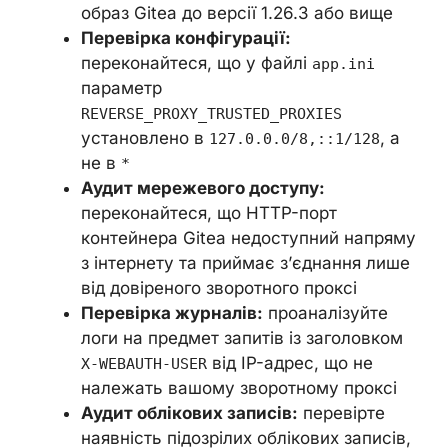
образ Gitea до версії 1.26.3 або вище
Перевірка конфігурації:
переконайтеся, що у файлі
app.ini
параметр
REVERSE_PROXY_TRUSTED_PROXIES
установлено в
, а
127.0.0.0/8,::1/128
не в
*
Аудит мережевого доступу:
переконайтеся, що HTTP-порт
контейнера Gitea недоступний напряму
з інтернету та приймає з’єднання лише
від довіреного зворотного проксі
Перевірка журналів:
проаналізуйте
логи на предмет запитів із заголовком
від IP-адрес, що не
X-WEBAUTH-USER
належать вашому зворотному проксі
Аудит облікових записів:
перевірте
наявність підозрілих облікових записів,