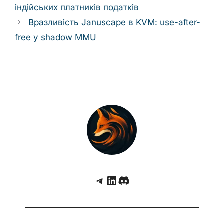
індійських платників податків
Вразливість Januscape в KVM: use-after-
free у shadow MMU
Telegram
LinkedIn
Discord