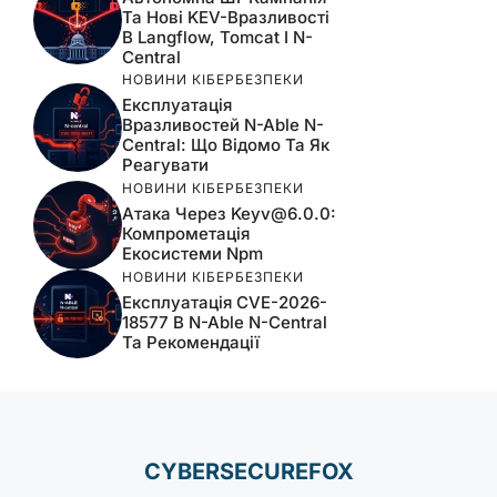
Та Нові KEV-Вразливості
В Langflow, Tomcat І N-
Central
НОВИНИ КІБЕРБЕЗПЕКИ
Експлуатація
Вразливостей N-Able N-
Central: Що Відомо Та Як
Реагувати
НОВИНИ КІБЕРБЕЗПЕКИ
Атака Через
Keyv@6.0.0
:
Компрометація
Екосистеми Npm
НОВИНИ КІБЕРБЕЗПЕКИ
Експлуатація CVE-2026-
18577 В N-Able N-Central
Та Рекомендації
CYBERSECUREFOX