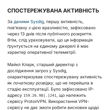
СПОСТЕРЕЖУВАНА АКТИВНІСТЬ
За
даними Sysdig
, першу активність,
пов’язану з цією вразливістю, зафіксовано
через 13 днів після публічного розкриття.
Втім, слід ураховувати, що ця інформація
ґрунтується на єдиному джерелі й має
характер оперативної телеметрії.
Майкл Кларк, старший директор з
дослідження загроз у Sysdig,
охарактеризував спостережувану активність
як
початкову розвідку
, що не перейшла в
стадію експлуатації. Було зафіксовано IP-
адресу
, що належить
159.26.98[.]241
сервісу ProtonVPN. Використання VPN-
сервісу не дає змоги робити висновки щодо