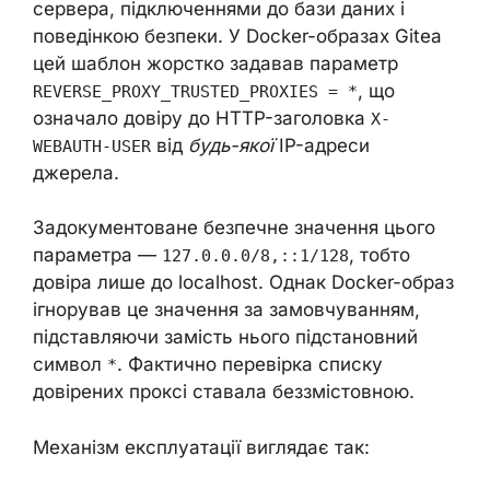
сервера, підключеннями до бази даних і
поведінкою безпеки. У Docker-образах Gitea
цей шаблон жорстко задавав параметр
, що
REVERSE_PROXY_TRUSTED_PROXIES = *
означало довіру до HTTP-заголовка
X-
від
будь-якої
IP-адреси
WEBAUTH-USER
джерела.
Задокументоване безпечне значення цього
параметра —
, тобто
127.0.0.0/8,::1/128
довіра лише до localhost. Однак Docker-образ
ігнорував це значення за замовчуванням,
підставляючи замість нього підстановний
символ
. Фактично перевірка списку
*
довірених проксі ставала беззмістовною.
Механізм експлуатації виглядає так: