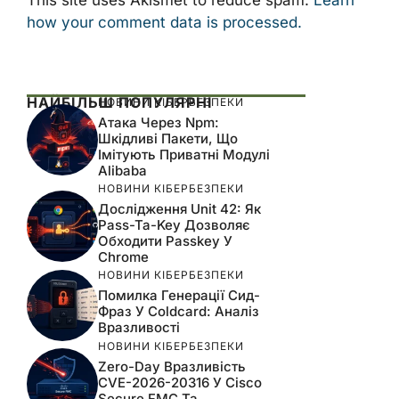
This site uses Akismet to reduce spam.
Learn
how your comment data is processed.
НАЙБІЛЬШ ПОПУЛЯРНІ
НОВИНИ КІБЕРБЕЗПЕКИ
Атака Через Npm:
Шкідливі Пакети, Що
Імітують Приватні Модулі
Alibaba
НОВИНИ КІБЕРБЕЗПЕКИ
Дослідження Unit 42: Як
Pass-Ta-Key Дозволяє
Обходити Passkey У
Chrome
НОВИНИ КІБЕРБЕЗПЕКИ
Помилка Генерації Сид-
Фраз У Coldcard: Аналіз
Вразливості
НОВИНИ КІБЕРБЕЗПЕКИ
Zero-Day Вразливість
CVE-2026-20316 У Cisco
Secure FMC Та