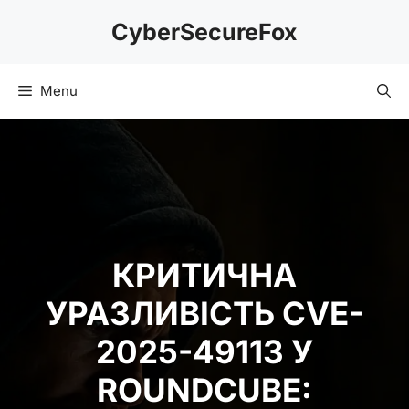
Skip
CyberSecureFox
to
content
Menu
КРИТИЧНА
УРАЗЛИВІСТЬ CVE-
2025-49113 У
ROUNDCUBE: